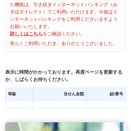
た機能は、引き続きインターネットバンキング（み
当せん番号案内
ずほダイレクト）でご利用いただけます。今後はイ
ンターネットバンキングをご利用くださいますよう
宝くじの購入・照会
お願いいたします。
詳しくはこちら
をご確認ください。
長らくご利用いただき、ありがとうございました。
宝くじ商品一覧
初めての方へ
表示に時間がかかっております。再度ページを更新する
か、しばらくお待ちください。
みずほ銀行店舗・ATM
等級
当せん金額
組/番号
みずほATM宝くじサービス