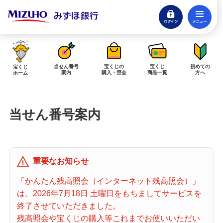
ログイン
メ
閉じる
みずほダイレクトログイン
当せん番号
宝くじの
宝くじ
初めての
宝くじ
案内
購入・照会
商品一覧
方へ
ホーム
インターネットで販売予定の宝くじ
当せん番号案内
当せん金の受取方法について
「金額が合わない」「入金されていない」にお答えします。
購入した宝くじの確認方法について
重要なお知らせ
「代金が引き落としされない」「購入明細に表示されない」にお答えしま
す。
「かんたん残高照会（インターネット残高照会）」
は、2026年7月18日 土曜日をもちましてサービスを
宝くじホーム
終了させていただきました。
残高照会や宝くじの購入等これまでお使いいただい