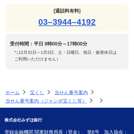
[通話料有料]
03–3944–4192
受付時間：平日 9時00分～17時00分
*
（12月31日～1月3日、土・日曜日、祝日・振替休日は
ご利用いただけません）
ホーム
宝くじ
当せん番号案内
>
>
>
当せん番号案内（ジャンボ宝くじ等）
>
>
株式会社みずほ銀行
登録金融機関 関東財務局長（登金） 第6号 加入協会：