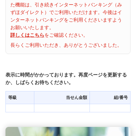
た機能は、引き続きインターネットバンキング（み
当せん番号案内
ずほダイレクト）でご利用いただけます。今後はイ
ンターネットバンキングをご利用くださいますよう
宝くじの購入・照会
お願いいたします。
詳しくはこちら
をご確認ください。
長らくご利用いただき、ありがとうございました。
宝くじ商品一覧
初めての方へ
表示に時間がかかっております。再度ページを更新する
か、しばらくお待ちください。
みずほ銀行店舗・ATM
等級
当せん金額
組/番号
みずほATM宝くじサービス