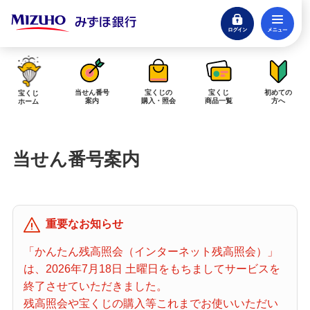
ログイン
メ
閉じる
みずほダイレクトログイン
当せん番号
宝くじの
宝くじ
初めての
宝くじ
案内
購入・照会
商品一覧
方へ
ホーム
インターネットで販売予定の宝くじ
当せん番号案内
当せん金の受取方法について
「金額が合わない」「入金されていない」にお答えします。
購入した宝くじの確認方法について
重要なお知らせ
「代金が引き落としされない」「購入明細に表示されない」にお答えしま
す。
「かんたん残高照会（インターネット残高照会）」
は、2026年7月18日 土曜日をもちましてサービスを
宝くじホーム
終了させていただきました。
残高照会や宝くじの購入等これまでお使いいただい