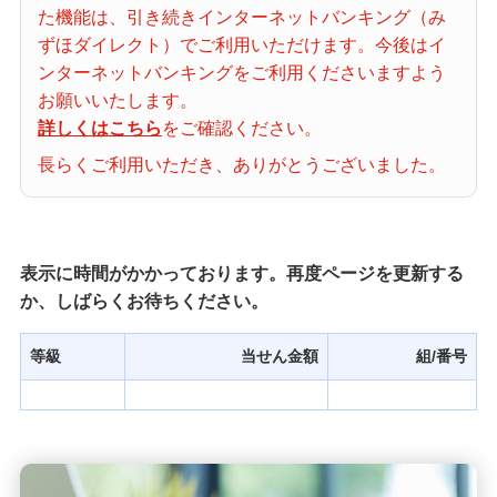
た機能は、引き続きインターネットバンキング（み
当せん番号案内
ずほダイレクト）でご利用いただけます。今後はイ
ンターネットバンキングをご利用くださいますよう
宝くじの購入・照会
お願いいたします。
詳しくはこちら
をご確認ください。
長らくご利用いただき、ありがとうございました。
宝くじ商品一覧
初めての方へ
表示に時間がかかっております。再度ページを更新する
か、しばらくお待ちください。
みずほ銀行店舗・ATM
等級
当せん金額
組/番号
みずほATM宝くじサービス