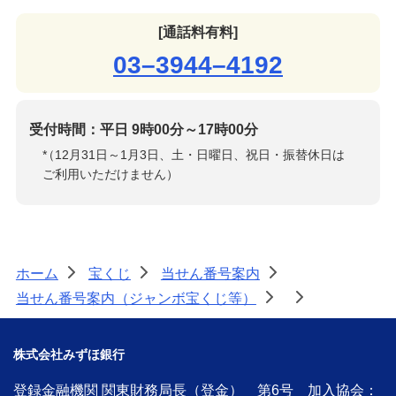
[通話料有料]
03–3944–4192
受付時間：平日 9時00分～17時00分
*
（12月31日～1月3日、土・日曜日、祝日・振替休日は
ご利用いただけません）
ホーム
宝くじ
当せん番号案内
>
>
>
当せん番号案内（ジャンボ宝くじ等）
>
>
株式会社みずほ銀行
登録金融機関 関東財務局長（登金） 第6号 加入協会：