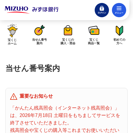
ログイン
メ
閉じる
みずほダイレクトログイン
当せん番号
宝くじの
宝くじ
初めての
宝くじ
案内
購入・照会
商品一覧
方へ
ホーム
インターネットで販売予定の宝くじ
当せん番号案内
当せん金の受取方法について
「金額が合わない」「入金されていない」にお答えします。
購入した宝くじの確認方法について
重要なお知らせ
「代金が引き落としされない」「購入明細に表示されない」にお答えしま
す。
「かんたん残高照会（インターネット残高照会）」
は、2026年7月18日 土曜日をもちましてサービスを
宝くじホーム
終了させていただきました。
残高照会や宝くじの購入等これまでお使いいただい