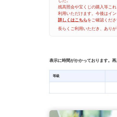
した。
ナンバーズ３
クトロ
残高照会や宝くじの購入等これ
グイン
利用いただけます。今後はイン
詳しくはこちら
をご確認くださ
着せかえクーちゃん
当せん番号案内
長らくご利用いただき、ありが
宝くじの購入・照会
宝くじ商品一覧
表示に時間がかかっております。再
初めての方へ
等級
みずほ銀行店舗・ATM
みずほATM宝くじサービス
発売スケジュール