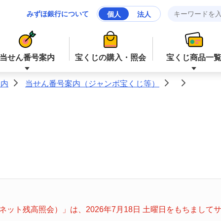
みずほ銀行について
個人
法人
当せん番号案内
宝くじの購入・照会
宝くじ商品一
案内
当せん番号案内（ジャンボ宝くじ等）
>
>
>
ジャンボ宝くじ等
ジャンボ宝くじ等
ロト６
ミニロト
ナンバーズ４
スクラッチ
ット残高照会）」は、2026年7月18日 土曜日をもちまし