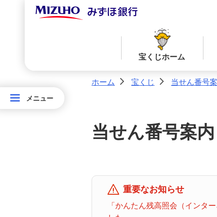
宝くじホーム
ホーム
宝くじ
当せん番号
>
>
メニュー
メニュー
宝
当せん番号案内TOPへ
宝くじ商品一覧TOPへ
く
当せん番号案内
じ
ロト７
ロト６
ホ
ー
ム
ミニロト
ビンゴ５
重要なお知らせ
「かんたん残高照会（インターネ
みずほ
ダイレ