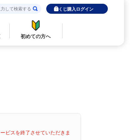
宝くじ購入ログイン
覧
初めての方へ
閉じる
閉じる
ロト７
インターネットで販売予定の宝くじ
当せん金の受取方法について
ナンバーズ
「金額が合わない」「入金されていな
い」にお答えします。
購入した宝くじの確認方法について
着せかえクーちゃん
「代金が引き落としされない」「購入明
てサービスを終了させていただきま
細に表示されない」にお答えします。