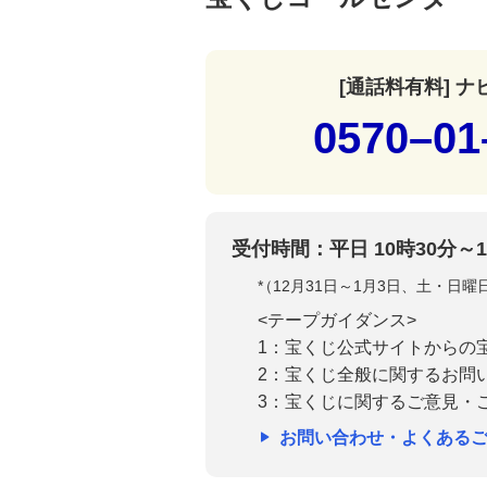
[通話料有料] 
0570–01
受付時間：平日 10時30分～1
*
（12月31日～1月3日、土・日
<テープガイダンス>
1：宝くじ公式サイトからの
2：宝くじ全般に関するお問
3：宝くじに関するご意見・
お問い合わせ・よくある