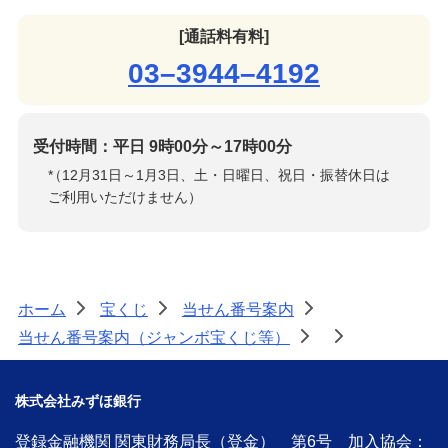
[通話料有料]
03–3944–4192
受付時間：平日 9時00分～17時00分
*
（12月31日～1月3日、土・日曜日、祝日・振替休日は
ご利用いただけません）
ホーム
宝くじ
当せん番号案内
>
>
>
当せん番号案内（ジャンボ宝くじ等）
>
>
株式会社みずほ銀行
登録金融機関 関東財務局長（登金） 第6号 加入協会：