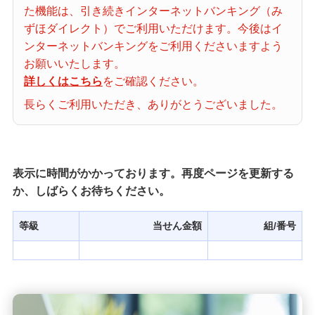
た機能は、引き続きインターネットバンキング（み
当せん番号案内
ずほダイレクト）でご利用いただけます。今後はイ
ンターネットバンキングをご利用くださいますよう
宝くじの購入・照会
お願いいたします。
詳しくはこちら
をご確認ください。
長らくご利用いただき、ありがとうございました。
宝くじ商品一覧
初めての方へ
表示に時間がかかっております。再度ページを更新する
か、しばらくお待ちください。
みずほ銀行店舗・ATM
等級
当せん金額
組/番号
みずほATM宝くじサービス