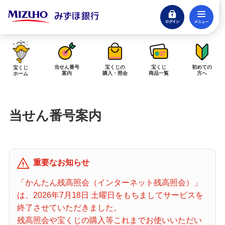
ログイン
メ
閉じる
みずほダイレクトログイン
当せん番号
宝くじの
宝くじ
初めての
宝くじ
案内
購入・照会
商品一覧
方へ
ホーム
インターネットで販売予定の宝くじ
当せん番号案内
当せん金の受取方法について
「金額が合わない」「入金されていない」にお答えします。
購入した宝くじの確認方法について
重要なお知らせ
「代金が引き落としされない」「購入明細に表示されない」にお答えしま
す。
「かんたん残高照会（インターネット残高照会）」
は、2026年7月18日 土曜日をもちましてサービスを
宝くじホーム
終了させていただきました。
残高照会や宝くじの購入等これまでお使いいただい