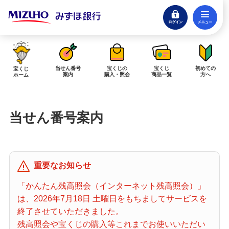
ログイン
メ
閉じる
みずほダイレクトログイン
当せん番号
宝くじの
宝くじ
初めての
宝くじ
案内
購入・照会
商品一覧
方へ
ホーム
インターネットで販売予定の宝くじ
当せん番号案内
当せん金の受取方法について
「金額が合わない」「入金されていない」にお答えします。
購入した宝くじの確認方法について
重要なお知らせ
「代金が引き落としされない」「購入明細に表示されない」にお答えしま
す。
「かんたん残高照会（インターネット残高照会）」
は、2026年7月18日 土曜日をもちましてサービスを
宝くじホーム
終了させていただきました。
残高照会や宝くじの購入等これまでお使いいただい