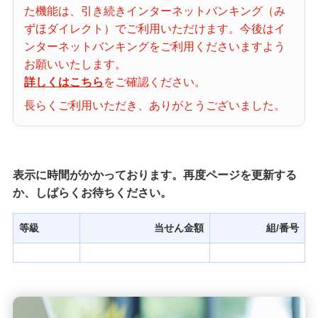
た機能は、引き続きインターネットバンキング（み
当せん番号案内
ずほダイレクト）でご利用いただけます。今後はイ
ンターネットバンキングをご利用くださいますよう
宝くじの購入・照会
お願いいたします。
詳しくはこちら
をご確認ください。
長らくご利用いただき、ありがとうございました。
宝くじ商品一覧
初めての方へ
表示に時間がかかっております。再度ページを更新する
か、しばらくお待ちください。
みずほ銀行店舗・ATM
等級
当せん金額
組/番号
みずほATM宝くじサービス