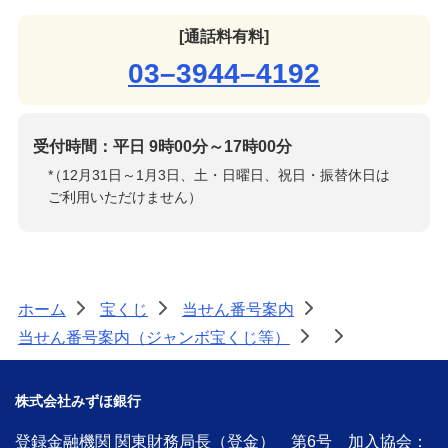
[通話料有料]
03–3944–4192
受付時間：平日 9時00分～17時00分
*
（12月31日～1月3日、土・日曜日、祝日・振替休日は
ご利用いただけません）
ホーム
宝くじ
当せん番号案内
>
>
>
当せん番号案内（ジャンボ宝くじ等）
>
>
株式会社みずほ銀行
登録金融機関 関東財務局長（登金） 第6号 加入協会：