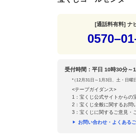
[通話料有料] 
0570–01
受付時間：平日 10時30分～1
*
（12月31日～1月3日、土・日
<テープガイダンス>
1：宝くじ公式サイトからの
2：宝くじ全般に関するお問
3：宝くじに関するご意見・
お問い合わせ・よくある