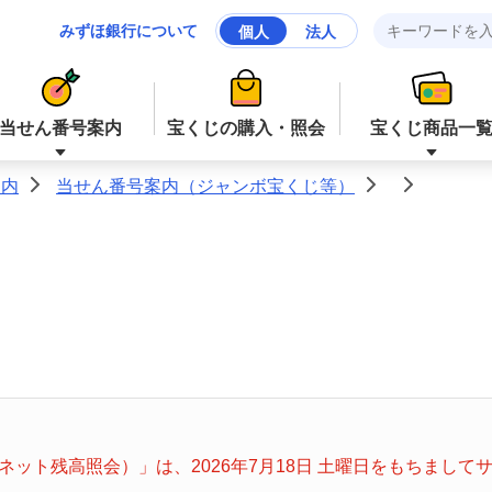
みずほ銀行について
個人
法人
当せん番号案内
宝くじの購入・照会
宝くじ商品一
案内
当せん番号案内（ジャンボ宝くじ等）
>
>
>
ジャンボ宝くじ等
ジャンボ宝くじ等
ロト６
ミニロト
ナンバーズ４
スクラッチ
ット残高照会）」は、2026年7月18日 土曜日をもちまし