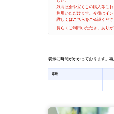
した。
ナンバーズ３
クトロ
残高照会や宝くじの購入等これ
グイン
利用いただけます。今後はイン
詳しくはこちら
をご確認くださ
着せかえクーちゃん
当せん番号案内
長らくご利用いただき、ありが
宝くじの購入・照会
宝くじ商品一覧
表示に時間がかかっております。再
初めての方へ
等級
みずほ銀行店舗・ATM
みずほATM宝くじサービス
発売スケジュール