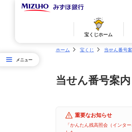
宝くじホーム
ホーム
宝くじ
当せん番号
>
>
メニュー
メニュー
宝
当せん番号案内TOPへ
宝くじ商品一覧TOPへ
く
当せん番号案内
じ
ロト７
ロト６
ホ
ー
ム
ミニロト
ビンゴ５
重要なお知らせ
「かんたん残高照会（インターネ
みずほ
ダイレ