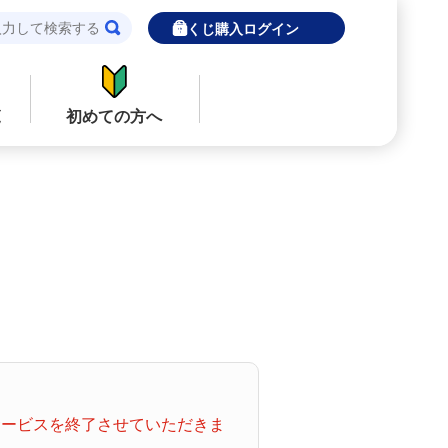
宝くじ購入ログイン
覧
初めての方へ
閉じる
閉じる
ロト７
インターネットで販売予定の宝くじ
当せん金の受取方法について
ナンバーズ
「金額が合わない」「入金されていな
い」にお答えします。
購入した宝くじの確認方法について
着せかえクーちゃん
「代金が引き落としされない」「購入明
てサービスを終了させていただきま
細に表示されない」にお答えします。