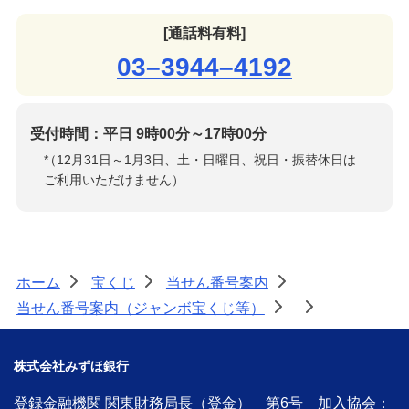
[通話料有料]
03–3944–4192
受付時間：平日 9時00分～17時00分
*
（12月31日～1月3日、土・日曜日、祝日・振替休日は
ご利用いただけません）
ホーム
宝くじ
当せん番号案内
>
>
>
当せん番号案内（ジャンボ宝くじ等）
>
>
株式会社みずほ銀行
登録金融機関 関東財務局長（登金） 第6号 加入協会：