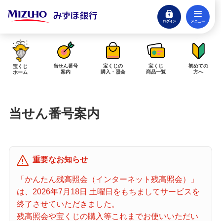
ログイン
メ
閉じる
みずほダイレクトログイン
当せん番号
宝くじの
宝くじ
初めての
宝くじ
案内
購入・照会
商品一覧
方へ
ホーム
インターネットで販売予定の宝くじ
当せん番号案内
当せん金の受取方法について
「金額が合わない」「入金されていない」にお答えします。
購入した宝くじの確認方法について
重要なお知らせ
「代金が引き落としされない」「購入明細に表示されない」にお答えしま
す。
「かんたん残高照会（インターネット残高照会）」
は、2026年7月18日 土曜日をもちましてサービスを
宝くじホーム
終了させていただきました。
残高照会や宝くじの購入等これまでお使いいただい