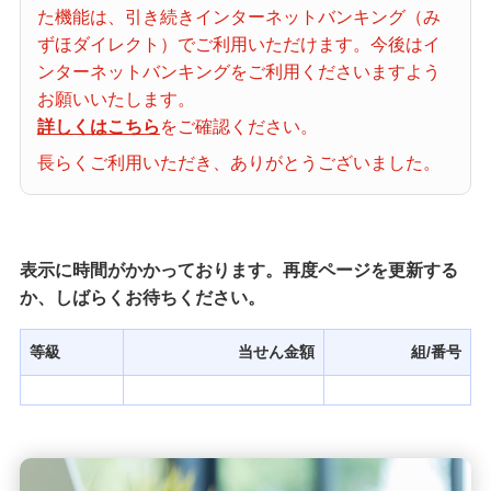
た機能は、引き続きインターネットバンキング（み
当せん番号案内
ずほダイレクト）でご利用いただけます。今後はイ
ンターネットバンキングをご利用くださいますよう
宝くじの購入・照会
お願いいたします。
詳しくはこちら
をご確認ください。
長らくご利用いただき、ありがとうございました。
宝くじ商品一覧
初めての方へ
表示に時間がかかっております。再度ページを更新する
か、しばらくお待ちください。
みずほ銀行店舗・ATM
等級
当せん金額
組/番号
みずほATM宝くじサービス