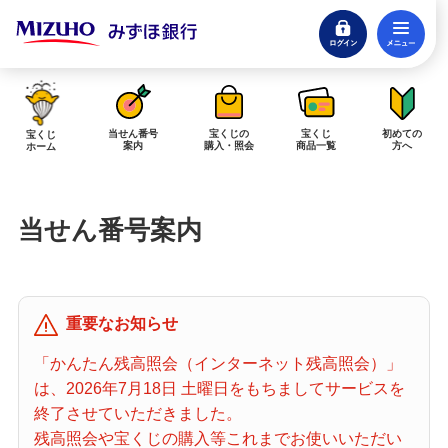
ログイン
メ
閉じる
みずほダイレクトログイン
当せん番号
宝くじの
宝くじ
初めての
宝くじ
案内
購入・照会
商品一覧
方へ
ホーム
インターネットで販売予定の宝くじ
当せん番号案内
当せん金の受取方法について
「金額が合わない」「入金されていない」にお答えします。
購入した宝くじの確認方法について
重要なお知らせ
「代金が引き落としされない」「購入明細に表示されない」にお答えしま
す。
「かんたん残高照会（インターネット残高照会）」
は、2026年7月18日 土曜日をもちましてサービスを
宝くじホーム
終了させていただきました。
残高照会や宝くじの購入等これまでお使いいただい