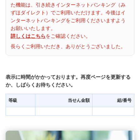
た機能は、引き続きインターネットバンキング（み
当せん番号案内
ずほダイレクト）でご利用いただけます。今後はイ
ンターネットバンキングをご利用くださいますよう
宝くじの購入・照会
お願いいたします。
詳しくはこちら
をご確認ください。
長らくご利用いただき、ありがとうございました。
宝くじ商品一覧
初めての方へ
表示に時間がかかっております。再度ページを更新する
か、しばらくお待ちください。
みずほ銀行店舗・ATM
等級
当せん金額
組/番号
みずほATM宝くじサービス