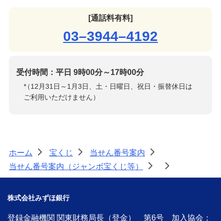
[通話料有料]
03–3944–4192
受付時間：平日 9時00分～17時00分
*
（12月31日～1月3日、土・日曜日、祝日・振替休日は
ご利用いただけません）
ホーム
宝くじ
当せん番号案内
>
>
>
当せん番号案内（ジャンボ宝くじ等）
>
>
株式会社みずほ銀行
登録金融機関 関東財務局長（登金） 第6号 加入協会：