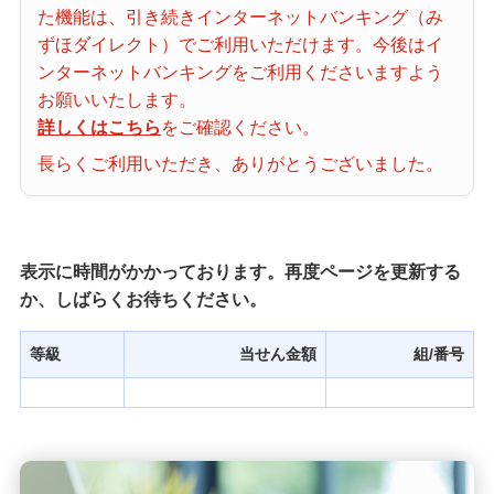
た機能は、引き続きインターネットバンキング（み
当せん番号案内
ずほダイレクト）でご利用いただけます。今後はイ
ンターネットバンキングをご利用くださいますよう
宝くじの購入・照会
お願いいたします。
詳しくはこちら
をご確認ください。
長らくご利用いただき、ありがとうございました。
宝くじ商品一覧
初めての方へ
表示に時間がかかっております。再度ページを更新する
か、しばらくお待ちください。
みずほ銀行店舗・ATM
等級
当せん金額
組/番号
みずほATM宝くじサービス