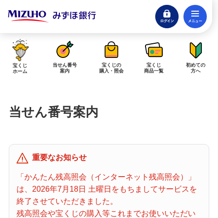
ログイン
メ
閉じる
みずほダイレクトログイン
当せん番号
宝くじの
宝くじ
初めての
宝くじ
案内
購入・照会
商品一覧
方へ
ホーム
インターネットで販売予定の宝くじ
当せん番号案内
当せん金の受取方法について
「金額が合わない」「入金されていない」にお答えします。
購入した宝くじの確認方法について
重要なお知らせ
「代金が引き落としされない」「購入明細に表示されない」にお答えしま
す。
「かんたん残高照会（インターネット残高照会）」
は、2026年7月18日 土曜日をもちましてサービスを
宝くじホーム
終了させていただきました。
残高照会や宝くじの購入等これまでお使いいただい