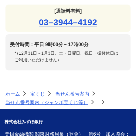
[通話料有料]
03–3944–4192
受付時間：平日 9時00分～17時00分
*
（12月31日～1月3日、土・日曜日、祝日・振替休日は
ご利用いただけません）
ホーム
宝くじ
当せん番号案内
>
>
>
当せん番号案内（ジャンボ宝くじ等）
>
>
株式会社みずほ銀行
登録金融機関 関東財務局長（登金） 第6号 加入協会：