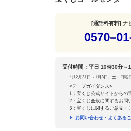
[通話料有料] 
0570–01
受付時間：平日 10時30分～1
*
（12月31日～1月3日、土・日
<テープガイダンス>
1：宝くじ公式サイトからの
2：宝くじ全般に関するお問
3：宝くじに関するご意見・
お問い合わせ・よくある