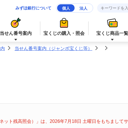
みずほ銀行について
個人
法人
当せん番号案内
宝くじの購入・照会
宝くじ商品一
案内
当せん番号案内（ジャンボ宝くじ等）
>
>
>
ジャンボ宝くじ等
ジャンボ宝くじ等
ロト６
ミニロト
ナンバーズ４
スクラッチ
ット残高照会）」は、2026年7月18日 土曜日をもちまし