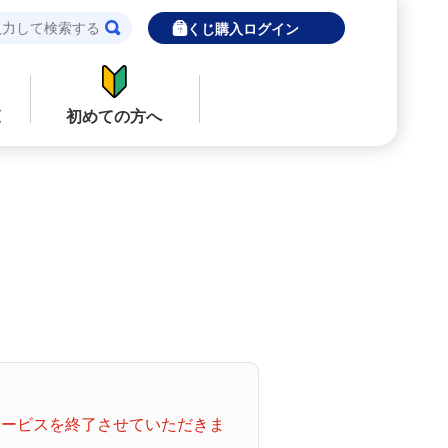
宝くじ購入ログイン
覧
初めての方へ
閉じる
閉じる
ロト７
インターネットで販売予定の宝くじ
当せん金の受取方法について
ナンバーズ
「金額が合わない」「入金されていな
い」にお答えします。
購入した宝くじの確認方法について
着せかえクーちゃん
「代金が引き落としされない」「購入明
てサービスを終了させていただきま
細に表示されない」にお答えします。