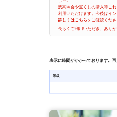
した。
ナンバーズ３
クトロ
残高照会や宝くじの購入等これ
グイン
利用いただけます。今後はイン
詳しくはこちら
をご確認くださ
着せかえクーちゃん
当せん番号案内
長らくご利用いただき、ありが
宝くじの購入・照会
宝くじ商品一覧
表示に時間がかかっております。再
初めての方へ
等級
みずほ銀行店舗・ATM
みずほATM宝くじサービス
発売スケジュール