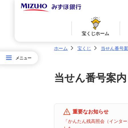
宝くじホーム
ホーム
宝くじ
当せん番号
>
>
メニュー
メニュー
宝
当せん番号案内TOPへ
宝くじ商品一覧TOPへ
く
当せん番号案内
じ
ロト７
ロト６
ホ
ー
ム
ミニロト
ビンゴ５
重要なお知らせ
「かんたん残高照会（インターネ
みずほ
ダイレ