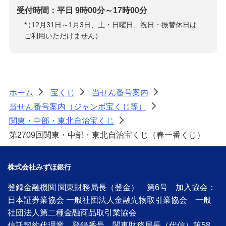
受付時間：平日 9時00分～17時00分
*
（12月31日～1月3日、土・日曜日、祝日・振替休日は
ご利用いただけません）
ホーム
宝くじ
当せん番号案内
>
>
>
当せん番号案内（ジャンボ宝くじ等）
>
関東・中部・東北自治宝くじ
>
第2709回関東・中部・東北自治宝くじ（春一番くじ）
株式会社みずほ銀行
登録金融機関 関東財務局長（登金） 第6号 加入協会：
日本証券業協会 一般社団法人金融先物取引業協会 一般
社団法人第二種金融商品取引業協会
信託契約代理業 登録番号 関東財務局長（代信）第58