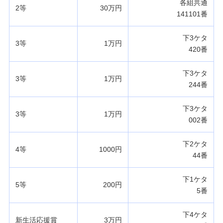
各組共通
2等
30万円
141101番
下3ケタ
3等
1万円
420番
下3ケタ
3等
1万円
244番
下3ケタ
3等
1万円
002番
下2ケタ
4等
1000円
44番
下1ケタ
5等
200円
5番
下4ケタ
新生活応援賞
3万円