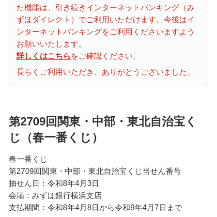
た機能は、引き続きインターネットバンキング（み
当せん番号案内
ずほダイレクト）でご利用いただけます。今後はイ
ンターネットバンキングをご利用くださいますよう
宝くじの購入・照会
お願いいたします。
詳しくはこちら
をご確認ください。
長らくご利用いただき、ありがとうございました。
宝くじ商品一覧
初めての方へ
第2709回関東・中部・東北自治宝く
じ（春一番くじ）
みずほ銀行店舗・ATM
春一番くじ
第2709回関東・中部・東北自治宝くじ当せん番号
抽せん日：令和8年4月3日
みずほATM宝くじサービス
会場：みずほ銀行横浜支店
支払期間：令和8年4月8日から令和9年4月7日まで