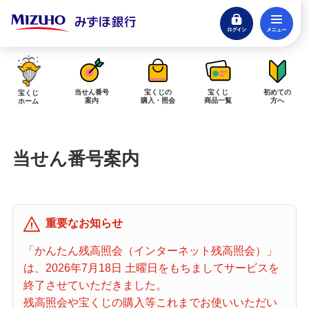
ログイン
メ
閉じる
みずほダイレクトログイン
当せん番号
宝くじの
宝くじ
初めての
宝くじ
案内
購入・照会
商品一覧
方へ
ホーム
インターネットで販売予定の宝くじ
当せん番号案内
当せん金の受取方法について
「金額が合わない」「入金されていない」にお答えします。
購入した宝くじの確認方法について
重要なお知らせ
「代金が引き落としされない」「購入明細に表示されない」にお答えしま
す。
「かんたん残高照会（インターネット残高照会）」
は、2026年7月18日 土曜日をもちましてサービスを
宝くじホーム
終了させていただきました。
残高照会や宝くじの購入等これまでお使いいただい