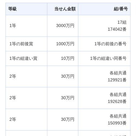
発売スケジュール
等級
当せん金額
組/番号
17組
1等
3000万円
みずほ銀行について
174042番
1等の前後賞
1000万円
1等の前後の番号
1等の組違い賞
10万円
1等の組違い同番号
各組共通
2等
30万円
129921番
各組共通
2等
30万円
192628番
各組共通
2等
30万円
150993番