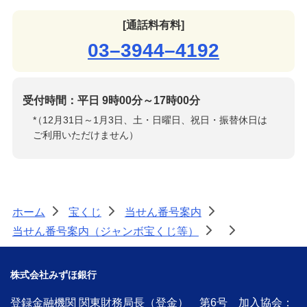
[通話料有料]
03–3944–4192
受付時間：平日 9時00分～17時00分
*
（12月31日～1月3日、土・日曜日、祝日・振替休日は
ご利用いただけません）
ホーム
宝くじ
当せん番号案内
>
>
>
当せん番号案内（ジャンボ宝くじ等）
>
>
株式会社みずほ銀行
登録金融機関 関東財務局長（登金） 第6号 加入協会：