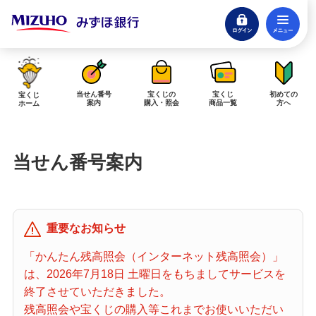
ログイン
メ
閉じる
みずほダイレクトログイン
当せん番号
宝くじの
宝くじ
初めての
宝くじ
案内
購入・照会
商品一覧
方へ
ホーム
インターネットで販売予定の宝くじ
当せん番号案内
当せん金の受取方法について
「金額が合わない」「入金されていない」にお答えします。
購入した宝くじの確認方法について
重要なお知らせ
「代金が引き落としされない」「購入明細に表示されない」にお答えしま
す。
「かんたん残高照会（インターネット残高照会）」
は、2026年7月18日 土曜日をもちましてサービスを
宝くじホーム
終了させていただきました。
残高照会や宝くじの購入等これまでお使いいただい