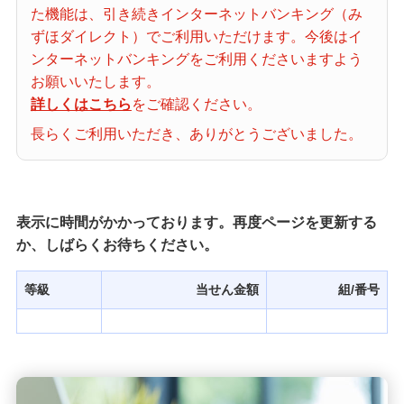
た機能は、引き続きインターネットバンキング（み
当せん番号案内
ずほダイレクト）でご利用いただけます。今後はイ
ンターネットバンキングをご利用くださいますよう
宝くじの購入・照会
お願いいたします。
詳しくはこちら
をご確認ください。
長らくご利用いただき、ありがとうございました。
宝くじ商品一覧
初めての方へ
表示に時間がかかっております。再度ページを更新する
か、しばらくお待ちください。
みずほ銀行店舗・ATM
等級
当せん金額
組/番号
みずほATM宝くじサービス