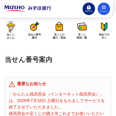
ログイン
メ
閉じる
みずほダイレクトログイン
当せん番号
宝くじの
宝くじ
初めての
宝くじ
案内
購入・照会
商品一覧
方へ
ホーム
インターネットで販売予定の宝くじ
当せん番号案内
当せん金の受取方法について
「金額が合わない」「入金されていない」にお答えします。
購入した宝くじの確認方法について
重要なお知らせ
「代金が引き落としされない」「購入明細に表示されない」にお答えしま
す。
「かんたん残高照会（インターネット残高照会）」
は、2026年7月18日 土曜日をもちましてサービスを
宝くじホーム
終了させていただきました。
残高照会や宝くじの購入等これまでお使いいただい