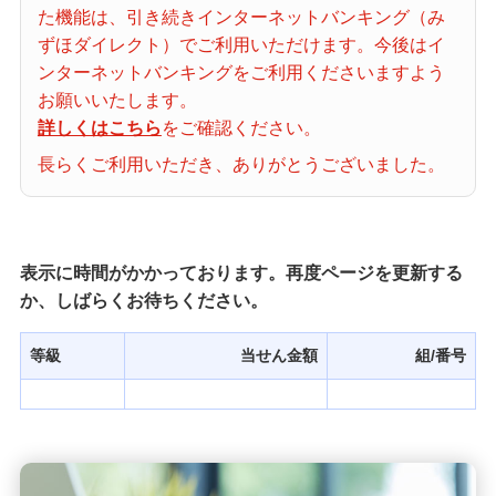
た機能は、引き続きインターネットバンキング（み
当せん番号案内
ずほダイレクト）でご利用いただけます。今後はイ
ンターネットバンキングをご利用くださいますよう
宝くじの購入・照会
お願いいたします。
詳しくはこちら
をご確認ください。
長らくご利用いただき、ありがとうございました。
宝くじ商品一覧
初めての方へ
表示に時間がかかっております。再度ページを更新する
か、しばらくお待ちください。
みずほ銀行店舗・ATM
等級
当せん金額
組/番号
みずほATM宝くじサービス