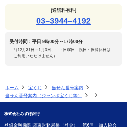
[通話料有料]
03–3944–4192
受付時間：平日 9時00分～17時00分
*
（12月31日～1月3日、土・日曜日、祝日・振替休日は
ご利用いただけません）
ホーム
宝くじ
当せん番号案内
>
>
>
当せん番号案内（ジャンボ宝くじ等）
>
>
株式会社みずほ銀行
登録金融機関 関東財務局長（登金） 第6号 加入協会：