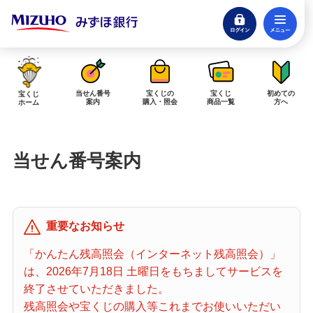
ログイン
メ
閉じる
みずほダイレクトログイン
当せん番号
宝くじの
宝くじ
初めての
宝くじ
案内
購入・照会
商品一覧
方へ
ホーム
インターネットで販売予定の宝くじ
当せん番号案内
当せん金の受取方法について
「金額が合わない」「入金されていない」にお答えします。
購入した宝くじの確認方法について
重要なお知らせ
「代金が引き落としされない」「購入明細に表示されない」にお答えしま
す。
「かんたん残高照会（インターネット残高照会）」
は、2026年7月18日 土曜日をもちましてサービスを
宝くじホーム
終了させていただきました。
残高照会や宝くじの購入等これまでお使いいただい