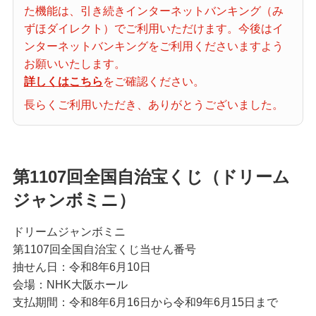
た機能は、引き続きインターネットバンキング（み
当せん番号案内
ずほダイレクト）でご利用いただけます。今後はイ
ンターネットバンキングをご利用くださいますよう
宝くじの購入・照会
お願いいたします。
詳しくはこちら
をご確認ください。
長らくご利用いただき、ありがとうございました。
宝くじ商品一覧
初めての方へ
第1107回全国自治宝くじ（ドリーム
ジャンボミニ）
みずほ銀行店舗・ATM
ドリームジャンボミニ
第1107回全国自治宝くじ当せん番号
抽せん日：令和8年6月10日
みずほATM宝くじサービス
会場：NHK大阪ホール
支払期間：令和8年6月16日から令和9年6月15日まで