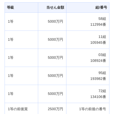
発売スケジュール
等級
当せん金額
組/番号
58組
1等
5000万円
みずほ銀行について
112994番
11組
1等
5000万円
105945番
03組
1等
5000万円
108924番
95組
1等
5000万円
193982番
72組
1等
5000万円
134106番
1等の前後賞
2500万円
1等の前後の番号