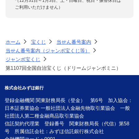
*
（12月31日～1月3日、土・日曜日、祝日・振替休日は
ご利用いただけません）
ホーム
宝くじ
当せん番号案内
>
>
>
当せん番号案内（ジャンボ宝くじ等）
>
ジャンボ宝くじ
>
第1107回全国自治宝くじ（ドリームジャンボミニ）
株式会社みずほ銀行
登録金融機関 関東財務局長（登金） 第6号 加入協会：
日本証券業協会 一般社団法人金融先物取引業協会 一般
社団法人第二種金融商品取引業協会
信託契約代理業 登録番号 関東財務局長（代信）第58
号 所属信託会社：みずほ信託銀行株式会社