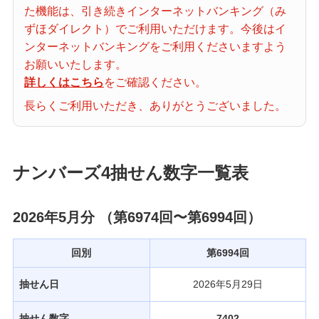
た機能は、引き続きインターネットバンキング（み
当せん番号案内
ずほダイレクト）でご利用いただけます。今後はイ
ンターネットバンキングをご利用くださいますよう
宝くじの購入・照会
お願いいたします。
詳しくはこちら
をご確認ください。
長らくご利用いただき、ありがとうございました。
宝くじ商品一覧
ナンバーズ4抽せん数字一覧表
初めての方へ
2026年5月分 （第6974回〜第6994回）
みずほ銀行店舗・ATM
回別
第6994回
みずほATM宝くじサービス
抽せん日
2026年5月29日
抽せん数字
7402