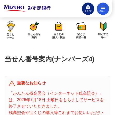
ログイン
メ
閉じる
みずほダイレクトログイン
当せん番号
宝くじの
宝くじ
初めての
宝くじ
案内
購入・照会
商品一覧
方へ
ホーム
インターネットで販売予定の宝くじ
当せん番号案内(ナンバーズ4)
当せん金の受取方法について
「金額が合わない」「入金されていない」にお答えします。
購入した宝くじの確認方法について
重要なお知らせ
「代金が引き落としされない」「購入明細に表示されない」にお答えしま
す。
「かんたん残高照会（インターネット残高照会）」
は、2026年7月18日 土曜日をもちましてサービスを
宝くじホーム
終了させていただきました。
残高照会や宝くじの購入等これまでお使いいただい