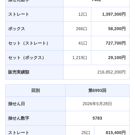
発売スケジュール
ストレート
12口
1,397,300円
みずほ銀行について
ボックス
266口
58,200円
セット（ストレート）
41口
727,700円
セット（ボックス）
1,219口
29,100円
販売実績額
216,852,200円
回別
第6993回
抽せん日
2026年5月28日
抽せん数字
5783
ストレート
25口
815,400円