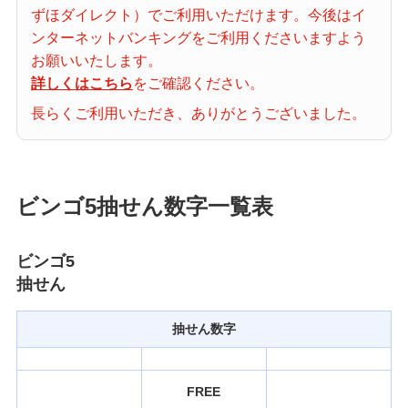
ずほダイレクト）でご利用いただけます。今後はイ
当せん番号案内
ンターネットバンキングをご利用くださいますよう
お願いいたします。
宝くじの購入・照会
詳しくはこちら
をご確認ください。
長らくご利用いただき、ありがとうございました。
宝くじ商品一覧
ビンゴ5抽せん数字一覧表
初めての方へ
ビンゴ5
抽せん
みずほ銀行店舗・ATM
抽せん数字
みずほATM宝くじサービス
FREE