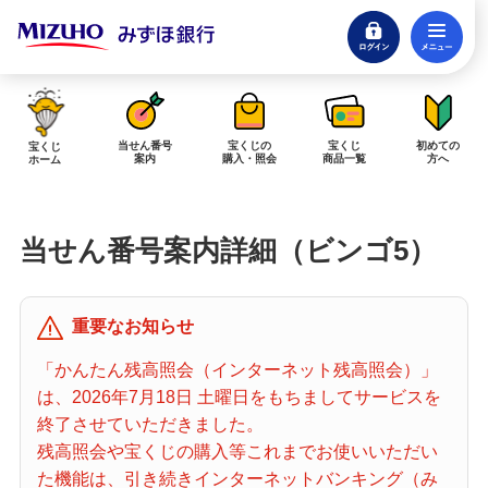
ログイン
メ
閉じる
みずほダイレクトログイン
当せん番号
宝くじの
宝くじ
初めての
宝くじ
案内
購入・照会
商品一覧
方へ
ホーム
インターネットで販売予定の宝くじ
当せん番号案内詳細（ビンゴ5）
当せん金の受取方法について
「金額が合わない」「入金されていない」にお答えします。
購入した宝くじの確認方法について
重要なお知らせ
「代金が引き落としされない」「購入明細に表示されない」にお答えしま
「かんたん残高照会（インターネット残高照会）」
す。
は、2026年7月18日 土曜日をもちましてサービスを
終了させていただきました。
宝くじホーム
残高照会や宝くじの購入等これまでお使いいただい
た機能は、引き続きインターネットバンキング（み