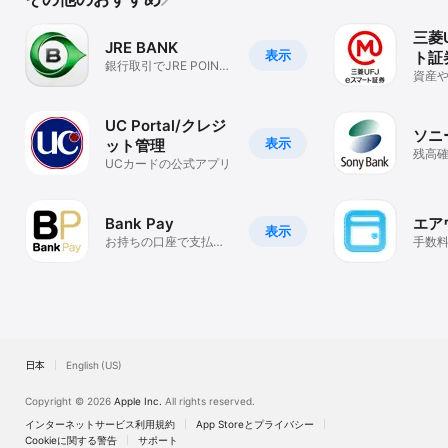
三菱U
JRE BANK
表示
ト証
銀行取引でJRE POINT
式・
資産
が貯まる！
然！
産管
リオ
ど
UC Portal/クレジ
ソニ
表示
ット管理
残高
UCカードの公式アプリ
取引
Bank Pay
エア
表示
お持ちの口座で支払い
手数料
やことら送金が出来る
がで
便利な決済アプリ！
日本
English (US)
Copyright © 2026
Apple Inc.
All rights reserved.
インターネットサービス利用規約
App Storeとプライバシー
Cookieに関する警告
サポート