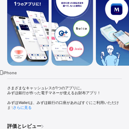
Watch
TV
iPhone
さまざまなキャッシュレスが1つのアプリに。

みずほ銀行が作った電子マネーが使えるお財布アプリ！

みずほWalletは、みずほ銀行の口座があればすぐにご利用いただけ
ます。

さらに見る
■みずほWallet（ウォレット）の特徴

評価とレビュー
①自分に合った好きな支払方法が選べる
