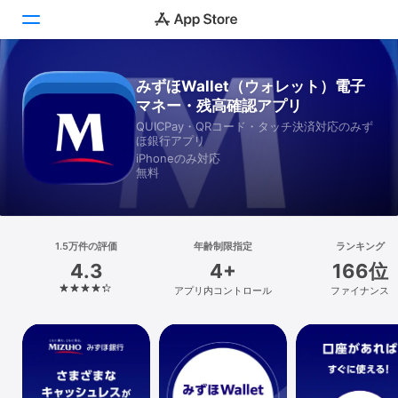
みずほWallet（ウォレット）電子
Today
マネー・残高確認アプリ
ゲーム
QUICPay・QRコード・タッチ決済対応のみず
ほ銀行アプリ
iPhoneのみ対応
アプリ
無料
Arcade
検索
1.5万件の評価
年齢制限指定
ランキング
4.3
4+
166位
プラットフォーム
アプリ内コントロール
ファイナンス
iPhone
iPad
Mac
Vision