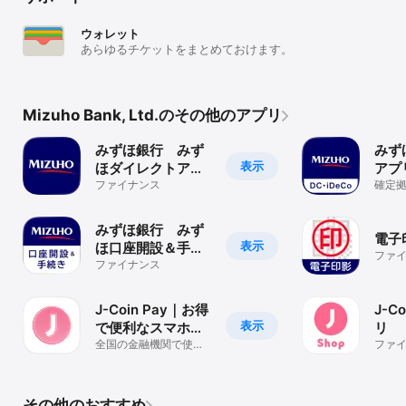
・本アプリのダウンロードおよびご利用には、別途通信費が発生
し、お客さまのご負担となります。

ウォレット
・Mizuho Suicaのご利用にあたっては、特急券・グリーン券・定期
あらゆるチケットをまとめておけます。
券の発行、オートチャージ、Suicaキャンペーンは対象外になりま
す。

■会社概要

https://www.mizuhobank.co.jp/company/info/profile/index.html

Mizuho Bank, Ltd.のその他のアプリ
※QRコードは(株)デンソーウェーブの登録商標です。
みずほ銀行 みず
みずほ
表示
ほダイレクトアプ
アプ
リ
ファイナンス
確定
iDe
く資
みずほ銀行 みず
電子
表示
ほ口座開設＆手続
ファ
きアプリ
ファイナンス
J-Coin Pay｜お得
J-C
表示
で便利なスマホ決
リ
済アプリ
全国の金融機関で使え
ファ
る決済アプリ
その他のおすすめ