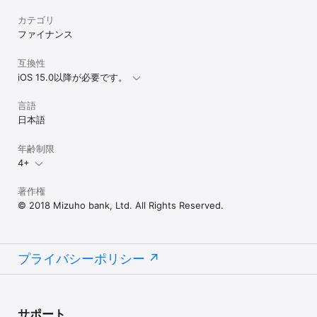
【デビット（みずほJCBデビット、Smart Debit）】

お支払ご利用可能時間帯（日本時間）：24時間365日

カテゴリ
※システムメンテナンス等でご利用いただけない場合があります。

ファイナンス
【クレジット（みずほ楽天カード・楽天カード、みずほマイレージ
互換性
クラブカード／THE POINT）】

iOS 15.0以降が必要です。
お支払ご利用可能時間帯（日本時間）：24時間365日

※システムメンテナンス等でご利用いただけない場合があります。

言語
【J-Coin Pay】

日本語
お支払ご利用可能時間帯（日本時間）：24時間365日

※システムメンテナンス等でご利用いただけない場合があります。

年齢制限
4+
■対応機種、OS

みずほ銀行ウェブサイト
著作権
（https://www.mizuhobank.co.jp/wallet/iOS/detail/index.html）
© 2018 Mizuho bank, Ltd. All Rights Reserved.
より、ご確認ください。

*本アプリ対応機種以外のスマートフォン、またはタブレット端末で
本サービスを利用の場合、表示情報の誤植・欠落、取引依頼の不能
プライバシーポリシー
等、正常に利用できない可能性があります。

*本アプリ対応機種であっても、スマートフォンの利用状態等によっ
ては本アプリが正常に動作せず、利用できない場合があります。

■ご留意事項

サポート