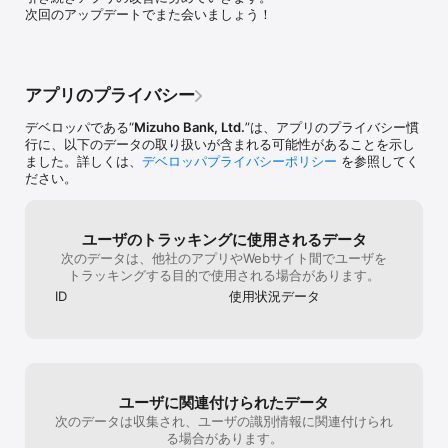
日本国内在住で個人のお客さま

次回のアップデートでまた会いましょう！
■ご利用方法

本アプリのダウンロード、登録、決済等の利用料や年会費は無料で
す。

アプリのプライバシー
なお、Mizuho Suica、Smart Debitの発行は、別途みずほダイレク
トの契約が必要です。

デベロッパである“
Mizuho Bank, Ltd.
”は、アプリのプライバシー慣
【Mizuho Suica】

行に、以下のデータの取り扱いが含まれる可能性があることを示し
みずほWalletアプリをダウンロード後、口座情報を登録し、アプリ
ました。詳しくは、
デベロッパプライバシーポリシー
を参照してく
内にバーチャルのMizuho Suicaを発行。発行したMizuho Suicaに
ださい。
チャージ（入金）いただくと、すぐに利用できます。

全国のICマークのあるお店でiPhoneやApple Watchをかざすだけで
お支払いができます。

ユーザのトラッキングに使用されるデータ
※Mizuho Suicaの発行会社は東日本旅客鉄道㈱です。

次のデータは、他社のアプリやWebサイト間でユーザを
※チャージ（入金）限度額：20,000円

トラッキングする目的で使用される場合があります。
【デビット（みずほJCBデビット、Smart Debit）】

ID
使用状況データ
みずほWalletアプリをダウンロード後、お持ちのみずほJCBデビッ
トを登録してすぐにご利用できます。

また、みずほJCBデビットをお持ちでない方も、口座情報を登録し
てSmart Debitというバーチャルカードを発行することができます。

全国のQUICPay+マークやリップルマークのあるお店で、Face IDや
Touch IDで認証後、iPhoneやApple Watchをかざすだけで口座直結
ユーザに関連付けられたデータ
のデビット払いができます。

次のデータは収集され、ユーザの識別情報に関連付けられ
る場合があります。
【クレジット（みずほ楽天カード・楽天カード、みずほマイレージ