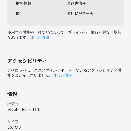
財務情報
連絡先情報
クラブカード／THE POINT】

みずほWalletアプリをダウンロード後、お持ちのみずほ楽天カー
ID
使用状況データ
ド・楽天カードまたはみずほマイレージクラブカード／THE POINT
を登録してすぐに利用できます。

全国のQUICPay+マークやリップルマークのあるお店で、Face IDや
Touch IDで認証後、iPhoneやApple Watchをかざすだけでお支払い
使用する機能や年齢などによって、プライバシー慣行が異なる場合
ができます。

があります。
詳しい情報
【J-Coin Pay】

みずほWalletアプリをダウンロード後、ご利用の銀行口座情報を登
録していただくと、すぐに利用できます。

全国のJ-Coinマークのあるお店でQRコードでお支払いができます。

アクセシビリティ
デベロッパは、このアプリがサポートしているアクセシビリティ機
■ご利用可能時間

能をまだ示していません。
詳しい情報
みずほWalletアプリメニュー内、みずほ銀行各種コンテンツに関し
ては24時間利用できます。

情報
【Mizuho Suica】

チャージ（入金）ご利用可能時間帯（日本時間）：

販売元
・平日…24時間

・土曜日…0時00分～22時00分

Mizuho Bank, Ltd.
・日曜日…8時00分～24時00分

※土曜日22時00分～翌日曜日8時00分、および毎月第1、第4土曜日3
サイズ
時00分～5時00分は利用できません。

85.1 MB