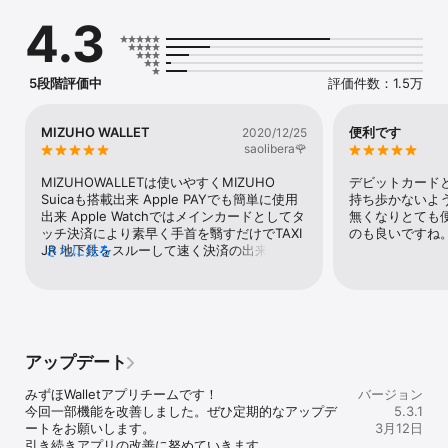
１つのアプリで、Mizuho Suica 、デビット（みずほJCBデビット、
4.3
Smart Debit）、クレジット（みずほ楽天カード・楽天カード、みず
ほマイレージクラブカード／THE POINT）、J-Coin Payといった、
さまざまな支払方法がご利用いただけます。

また、Mizuho Suica、デビット（Smart Debit）なら、みずほ銀行
5段階評価中
評価件数：1.5万
の口座があれば、すぐにご利用いたけます。

②口座の残高を確認しながら使える

MIZUHO WALLET
便利です
2020/12/25
チャージやお支払履歴を始め、口座の残高が確認できます。

saolibera🌹
MIZUHOWALLETは使いやすくMIZUHO 
デビットカード
■ご利用いただける方

Suicaも搭載出来 Apple PAYでも簡単に使用
持ち歩かないよ
【Mizuho Suica】

出来 Apple Watchではメインカードとしてタ
無くなりとても
日本国内在住で満13歳以上、みずほ銀行に普通預金口座をお持ちの
ッチ決済により素早く手首を翳すだけでTAXI 
のも良いですね
個人のお客さま

JR 地下鉄をスルーして速く決済の出来る最も
さらに見る
優れた銀行系アプリの１つとですデパ地下な
【デビット（みずほJCBデビット、Smart Debit）】

どでは未だ未だ交通系電子マネーしか使用出
日本国内在住で満15歳以上（中学生を除く）、みずほ銀行に普通預
来ない場所が多い為そんな時でもFACE IDロ
金口座をお持ちの個人のお客さま

ック解除してSUICAへ直ぐにチャージして購
入出来る MIZUHO DIRECTで振替も出来益々
【クレジット（みずほ楽天カード・楽天カード、みずほマイレージ
利便性に富んだ私の1番のキャッスレスアプリ
アップデート
クラブカード／THE POINT）】

です 何よりMIZUHO Debitを使えばキャッシ
日本国内在住で満18歳以上（高校生を除く）、みずほ銀行に普通預
ュバック頂けるのも嬉しい♡ Saori
みずほWalletアプリチームです！

バージョン
金口座をお持ちの個人のお客さま

今回一部機能を改善しました。ぜひ定期的なアップデ
5.3.1
ートをお願いします。

3月12日
【J-Coin Pay】

引き続きアプリの改善に努めていきます。
