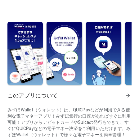
このアプリについて
arrow_forward
みずほWallet（ウォレット）は、QUICPayなどが利用できる便
利な電子マネーアプリ！みずほ銀行の口座があればすぐに利用
可能！アプリからデビットカードやSuicaの発行もできて、す
ぐにQUICPayなどの電子マネー決済をご利用いただけます。み
ずほWallet（ウォレット）で様々な電子マネーを簡単管理！