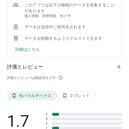
このアプリは以下の種類のデータを収集すること
【デビットカード（みずほJCBデビット・Smart Debit）】
があります
日本国内在住で満15歳以上（中学生を除く）、みずほ銀行に普
個人情報、財務情報、他 2 件
通預金口座をお持ちの個人のお客さま
データは送信中に暗号化されます
【J-Coin Pay】
日本国内在住で個人のお客さま
データを削除するようリクエストできます
■ご利用方法
詳細はこちら
本アプリのダウンロード、登録、決済などの利用料や年会費は
無料です。
なお、Mizuho Suica、Smart Debitの発行は、別途みずほダイ
評価とレビュー
arrow_forward
レクトの契約が必要です。
【Mizuho Suica】
評価とレビューは確認済みです
info_outline
みずほWalletアプリをダウンロード後、口座情報を登録し、ア
プリ内にバーチャルのMizuho Suicaを発行。発行したMizuho
Suicaにチャージ（入金）いただくと、すぐに利用できます。
モバイルデバイス
タブレット
phone_android
tablet_android
全国のICマークのあるお店でお手持ちのスマートフォンをかざ
すだけでお支払ができます。
※Mizuho Suicaの発行会社は東日本旅客鉄道㈱です。
1.7
※チャージ（入金）限度額：20,000円
5
4
3
【デビットカード（みずほJCBデビット・Smart Debit）】
2