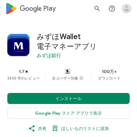
google_logo Play
search
help_outline
みずほWallet
電子マネーアプリ
みずほ銀行
1.7
100万+
star
2660 件のレビュー
全ユーザー対象
info
ダウンロード
インストール
Google Play ストア アプリで表示
共有
ほしいものリストに追加