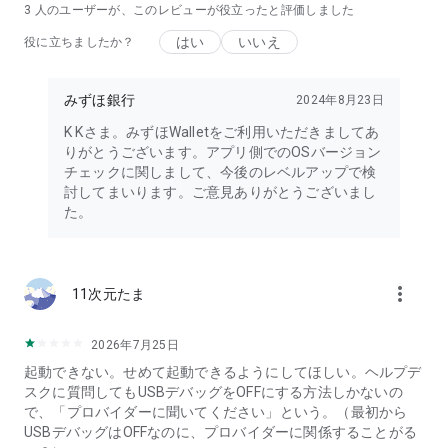
れます。
3
人のユーザーが、このレビューが役立ったと評価しました
はい
いいえ
【デビットカード（Smart Debit）】
役に立ちましたか？
Smart Debitをご利用いただくと、毎月のお支払金額の0.2%を
キャッシュバック。
みずほ銀行
2024年8月23日
毎月中旬を目途に、前々月16日～前月15日までのお支払金額
の0.2%が、「SMART DEBIT」名義でキャッシュバックされま
K Kさま。みずほWalletをご利用いただきましてあ
す。
りがとうございます。アプリ側でのOSバージョン
チェックに関しまして、今後のレベルアップで検
■みずほWallet（ウォレット）はこんな方にオススメ
討してまいります。ご意見ありがとうございまし
・多機能なウォレットアプリを利用し、電子マネーを管理した
た。
い
・電子マネーにチャージ不要で、銀行口座から直接決済ができ
るWallet（ウォレット）アプリを探している
・チャージ不要で、デビットカード経由で口座から決済できる
more_vert
11次元たま
Wallet（ウォレット）アプリを探している
・QUICPayなどの電子マネーで普段決済しているが、1つのア
プリで確認/管理したい
2026年7月25日
・QUICPay対応のお得な電子マネー決済アプリを使いたい
起動できない。せめて起動できるようにしてほしい。ヘルプデ
・利用明細の情報を確認/管理して、計画的に電子マネー決済
スクに質問してもUSBデバッグをOFFにする方法しかないの
(QUICPayなど)を1つのウォレットアプリで利用したい
で、「プロバイダーに聞いてください」という。（最初から
・銀行口座の情報を確認/管理しつつ電子マネー決済を利用し
USBデバッグはOFFなのに、プロバイダーに関係することがる
たい