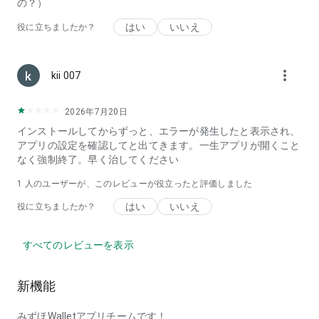
の？）
・カード支払いよりも電子マネー(QUICPayなど)の支払情報を
簡単に確認したい
はい
いいえ
役に立ちましたか？
・ウォレットアプリを利用して電子マネー(QUICPayなど)の支
払情報を簡単に確認したい
・口座の残高や利用明細が確認/管理でき、QUICPay対応の電
more_vert
kii 007
子マネー決済アプリを探している
・QUICPay加盟店のキャンペーン情報が確認できる電子マネー
アプリを探している
2026年7月20日
・安全にQUICPayなどが使える電子マネー決済アプリを利用し
インストールしてからずっと、エラーが発生したと表示され、
たい
アプリの設定を確認してと出てきます。一生アプリが開くこと
・デビットカードやSuicaをスマホ上で利用/管理したい
なく強制終了。早く治してください
・カード決済よりもスマホ上で電子マネー決済することが多い
・普段の決済は電子マネー（QUICPayなど）が中心
1 人のユーザーが、このレビューが役立ったと評価しました
・ウォレットアプリを使いこなして、電子マネーを利用/管理
はい
いいえ
役に立ちましたか？
したい
・スマホで電子マネー決済を一元管理したい
・QUICPay対応の電子マネー決済が利用可能なWallet（ウォレ
すべてのレビューを表示
ット）アプリを探している
・口座直結で利用明細も確認/管理できる電子マネー決済アプ
リを探している
新機能
・デビットカード決済をスマホ上で使えるバーチャルカードに
したい
みずほWalletアプリチームです！