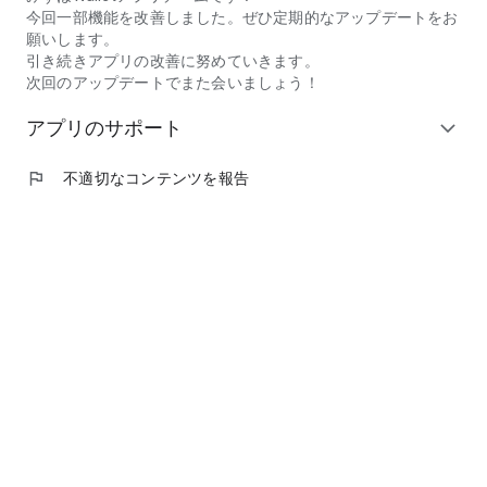
・口座残高を確認/管理しながら電子マネー決済を利用して使
今回一部機能を改善しました。ぜひ定期的なアップデートをお
いすぎを防ぎたい
願いします。
・複数の電子マネーの管理が大変なので、ウォレットアプリを
引き続きアプリの改善に努めていきます。
利用して一元管理したい
次回のアップデートでまた会いましょう！
■ご利用可能時間
アプリのサポート
expand_more
みずほWalletアプリメニュー内、コンテンツに関しては24時間
利用できます。
flag
不適切なコンテンツを報告
※システムメンテナンス等でご利用いただけない場合がありま
す。
■ 対応機種、OS
みずほ銀行ウェブサイト
（https://www.mizuhobank.co.jp/wallet/android/detail/index.ht
より、ご確認ください。
■ ご留意事項
・本アプリのダウンロードおよびご利用には、別途通信費が発
生し、お客さまのご負担となります。
・Mizuho Suicaのご利用にあたっては、特急券・グリーン券・
定期券の発行、オートチャージ、Suicaキャンペーンは対象外
になります。