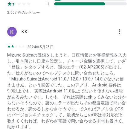
みずほWalletアプリをダウンロード後、お持ちのみずほJCBデ
1
ビットを登録してすぐにご利用できます。
2,607
件のレビュー
また、みずほJCBデビットをお持ちでない方も、口座情報を登
録してSmart Debitというバーチャルカードを発行することが
できます。
more_vert
K K
全国のQUICPay+マークのあるお店で、お手持ちのスマートフ
ォンをかざすだけで口座直結のデビットカード決済ができま
す。
2024年5月25日
Mizuho Suicaの登録をしようと、口座情報とお客様情報を入力
【J-Coin Pay】
し、引き落とし口座を設定し、チャージ金額を選択して、いざ
みずほWalletアプリをダウンロード後、ご利用の銀行口座情報
「登録」をタップすると、謎のエラー(02-AP2005)が出まし
を登録していただくと、すぐに利用できます。
た。仕方がないのでヘルプデスクに問い合わせたところ、
全国のJ-Coinマークのあるお店でQRコード決済ができます。
「Mizuho SuicaはAndroid 11.0 / 12.0 / 13.0 / 14.0でないと使
えません」という回答でした。このアプリ、Android 要件は
■ お得な特典
9.0以上でも、実際はAndroid 11.0以上でないと使えない機能
【デビットカード（みずほJCBデビット）】
があるみたいです。しかも、それは実際に使ってみないと分か
みずほJCBデビットをご利用いただくと、毎月のお支払金額に
らないそうなので、謎のエラーが出たらその都度電話で問い合
対して0.2～0.4%をキャッシュバック。お支払金額が増えると
わせるか、諦めるしかなさそうです。できればアプリ側でOS
キャッシュバック率もアップします。毎月下旬に翌月分のキャ
のバージョンをチェックして、最初からこのOSは非対応だと
ッシュバック率をみずほWalletアプリ内でお知らせします。
教えてくれれば、わざわざ電話で問い合わせる手間も省けて、
毎月中旬を目途に、前々月16日～前月15日までのお支払金額
助かります。
の0.2～0.4%が、「JCBデビツト」名義でキャッシュバックさ