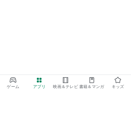
※Suicaは東日本旅客鉄道株式会社の登録商標です。
※QUICPay+TM（クイックペイプラス）は株式会社ジェーシー
ビーの登録商標です。
※QRコードは株式会社デンソーウェーブの登録商標です。
ゲーム
アプリ
映画＆テレビ
書籍＆マンガ
キッズ