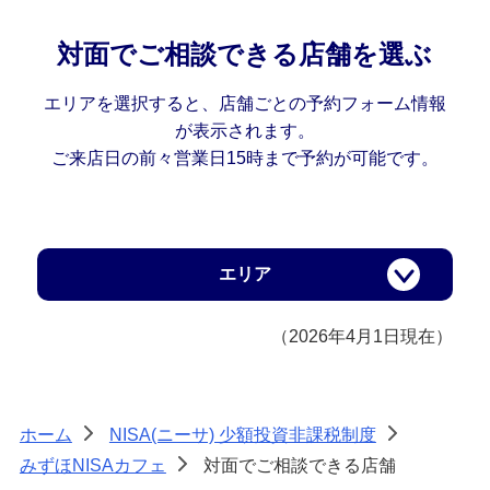
備える
相続・保険
対面でご相談できる店舗を選ぶ
学ぶ・考える
エリアを選択すると、店舗ごとの予約フォーム情報
生涯学習
が表示されます。
ご来店日の前々営業日15時まで予約が可能です。
お客さまサポート
困ったときは・よくあるご質問
みずほ銀行について
エリア
（2026年4月1日現在）
ホーム
NISA(ニーサ) 少額投資非課税制度
>
>
みずほNISAカフェ
対面でご相談できる店舗
>