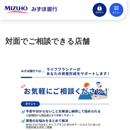
ログイン
メ
閉じる
宝くじ
ログイン
対面でご相談できる店舗
口座開設
来店不要・スマホで完結
支払う・つかう
クレジットカード・デビット
ローン
住宅ローン・カードローン
貯める・増やす
預金・NISA・資産運用