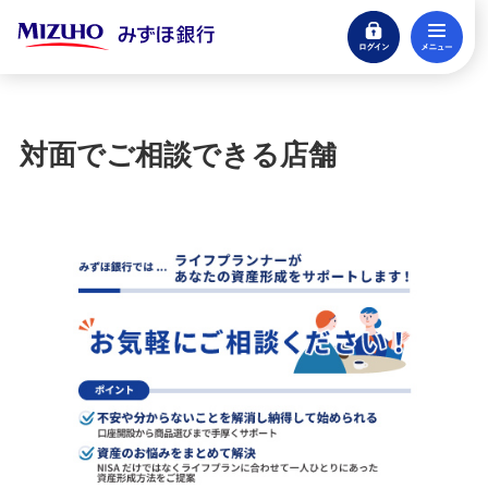
ログイン
メ
閉じる
宝くじ
ログイン
対面でご相談できる店舗
口座開設
来店不要・スマホで完結
支払う・つかう
クレジットカード・デビット
ローン
住宅ローン・カードローン
貯める・増やす
預金・NISA・資産運用