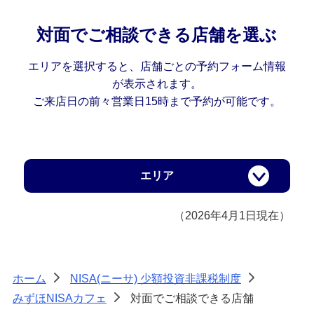
備える
相続・保険
対面でご相談できる店舗を選ぶ
学ぶ・考える
エリアを選択すると、店舗ごとの予約フォーム情報
生涯学習
が表示されます。
ご来店日の前々営業日15時まで予約が可能です。
お客さまサポート
困ったときは・よくあるご質問
みずほ銀行について
エリア
（2026年4月1日現在）
ホーム
NISA(ニーサ) 少額投資非課税制度
>
>
みずほNISAカフェ
対面でご相談できる店舗
>