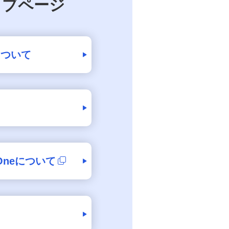
ェブページ
について
p Oneについて