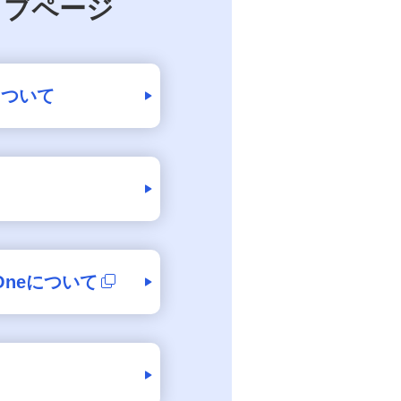
ェブページ
について
p Oneについて