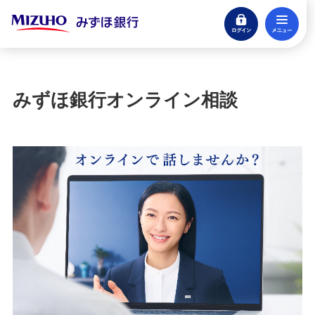
ログイン
メ
お客さまサポート
困ったときは・よくあるご質問
閉じる
困ったときは
みずほ銀行オンライン相談
みずほダイレクト
ATM
お手続き
紛失・喪失
みずほマイレージクラブ
振込