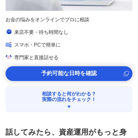
その他商品・サービス
お金の悩みをオンラインでプロに相談
来店不要・待ち時間なし
新規口座開設
スマホ・PCで簡単に
宝くじ
専門家と直接話せる
みずほチャットサポート
予約可能な日時を確認
みずほ銀行手話通訳サービス
相談すると何がわかる？
​実際の流れをチェック！​
みずほ銀行オンライン相談
教えてみずほさん（資産運用相談専用LINE公
式アカウント）
話してみたら、資産運用がもっと身