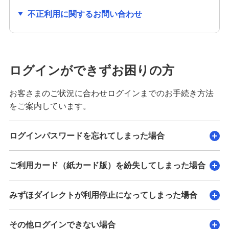
不正利用に関するお問い合わせ
その他商品・サービス
新規口座開設
ログインができずお困りの方
宝くじ
お客さまのご状況に合わせログインまでのお手続き方法
をご案内しています。
みずほチャットサポート
ログインパスワードを忘れてしまった場合
みずほ銀行手話通訳サービス
ご利用カード（紙カード版）を紛失してしまった場合
みずほ銀行オンライン相談
みずほダイレクトが利用停止になってしまった場合
教えてみずほさん（資産運用相談専用LINE公
式アカウント）
その他ログインできない場合