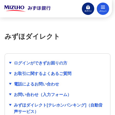
ログイン
メ
お客さまサポート
困ったときは・よくあるご質問
閉じる
困ったときは
みずほダイレクト
みずほダイレクト
ATM
ログインができずお困りの方
お手続き
お取引に関するよくあるご質問
電話によるお問い合わせ
紛失・喪失
お問い合わせ（入力フォーム）
みずほマイレージクラブ
みずほダイレクト[テレホンバンキング]（自動音
声サービス）
振込