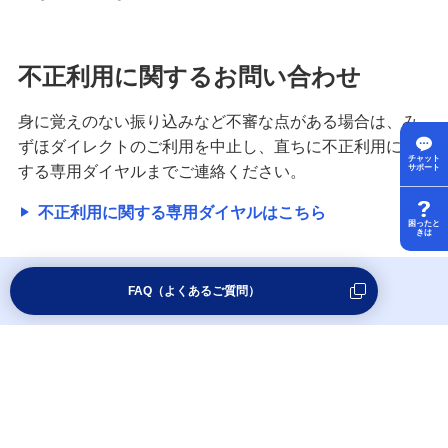
不正利用に関するお問い合わせ
身に覚えのない振り込みなど不審な点がある場合は、み
ずほダイレクトのご利用を中止し、直ちに不正利用に関
チャット
する専用ダイヤルまでご連絡ください。
サポート
不正利用に関する専用ダイヤルはこちら
困ったと
きは
FAQ（よくあるご質問）
ホーム
困ったときは
みずほダイレクト
>
>
上へ戻る
株式会社みずほ銀行
登録金融機関 関東財務局長（登金） 第6号 加入協会：
日本証券業協会 一般社団法人金融先物取引業協会 一般