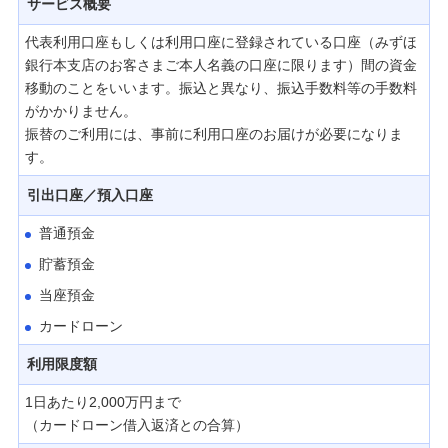
サービス概要
預金・NISA・資産運用
代表利用口座もしくは利用口座に登録されている口座（みずほ
備える
銀行本支店のお客さまご本人名義の口座に限ります）間の資金
相続・保険
移動のことをいいます。振込と異なり、振込手数料等の手数料
がかかりません。
学ぶ・考える
振替のご利用には、事前に利用口座のお届けが必要になりま
す。
生涯学習
引出口座／預入口座
お客さまサポート
普通預金
困ったときは・よくあるご質問
貯蓄預金
みずほ銀行について
当座預金
カードローン
利用限度額
1日あたり2,000万円まで
（カードローン借入返済との合算）