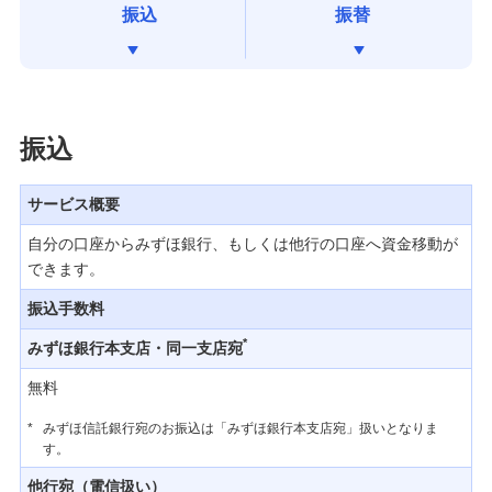
投資信託（みずほダイレクト［インターネットバ
振込
振替
ンキング］サービス）
カードローン・各種目的別ローン
振込
住宅ローン
サービス概要
公共料金口座振替
自分の口座からみずほ銀行、もしくは他行の口座へ資金移動が
できます。
ネット口座振替受付サービス
振込手数料
ネット振込決済サービス
*
みずほ銀行本支店・同一支店宛
無料
Pay-easy（ペイジー）税金・料金払込みサービス
*
みずほ信託銀行宛のお振込は「みずほ銀行本支店宛」扱いとなりま
す。
モバイルレジ®（みずほダイレクト）
他行宛（電信扱い）