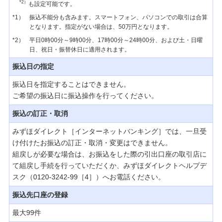
*2）
も設定可能です。
かんたん残高照会（インターネット残高照
*1）
振込不能分も含みます。スマートフォン、パソコンでの取引は合算
会）サービスは終了いたしました。今後はイ
となります。指定がない場合は、50万円となります。
ンターネットバンキング（みずほダイレク
ト）をご利用ください。
*2）
平日0時00分～9時00分、17時00分～24時00分、および土・日曜
日、祝日・振替休日に適用されます。
振込日の指定
サービス連携
振込日を指定することはできません。
みずほダイレクトお知らせ一覧
ご希望の振込日に振込操作を行ってください。
振込の訂正・取消
【重要】みずほダイレクトでの振込・ペイジーのご
みずほダイレクト［インターネットバンキング］では、一旦受
利用には、ご利用カード（アプリ版）またはワンタ
イムパスワードが必要です。
け付けたお振込の訂正・取消・変更はできません。
組戻しが必要な場合は、お振込をした際の引出口座の取引店に
て組戻し手続を行っていただくか、みずほダイレクトヘルプデ
【重要】みずほダイレクトでの振込・ペイジーのご
スク（0120-3242-99［4］）へお電話ください。
利用には、ご利用カード（アプリ版）またはワンタ
イムパスワードが必要です。
振込先口座の登録
最大99件
定期的なお客さま情報等ご確認のお願い