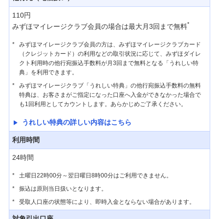
メールアドレスの変更
110円
*
みずほマイレージクラブ会員の場合は最大月3回まで無料
住所変更
*
みずほマイレージクラブ会員の方は、みずほマイレージクラブカード
（クレジットカード）の利用などの取引状況に応じて、みずほダイレ
クト利用時の他行宛振込手数料が月3回まで無料となる「うれしい特
通帳・カードの再発行
典」を利用できます。
*
みずほマイレージクラブ「うれしい特典」の他行宛振込手数料の無料
通帳・お届け印の発見お届け
特典は、お客さまがご指定になった口座へ入金ができなかった場合で
も1回利用としてカウントします。あらかじめご了承ください。
情報共有同意状況の確認
うれしい特典の詳しい内容はこちら
利用時間
電子交付サービス
24時間
宝くじ
*
土曜日22時00分～翌日曜日8時00分はご利用できません。
*
振込は原則当日扱いとなります。
*
受取人口座の状態等により、即時入金とならない場合があります。
みずほe-口座・みずほダイレクト通帳
対象引出口座