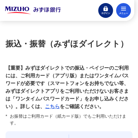
ログイン
メ
みずほダイレクト新規申込
閉じる
サービス内容一覧（インターネットバンキン
グ）
振込・振替（みずほダイレクト）
残高・入出金明細照会
【重要】みずほダイレクトでの振込・ペイジーのご利用
会員制サービスの特典内容照会
には、ご利用カード（アプリ版）またはワンタイムパス
ワードが必要です（スマートフォンをお持ちでない等、
振込・振替
みずほダイレクトアプリをご利用いただけないお客さま
は「ワンタイムパスワードカード」をお申し込みくださ
定期預金・積立定期預金
い）。詳しくは、
こちら
をご確認ください。
*
お振替はご利用カード（紙カード版）でもご利用いただけま
外貨預金
す。