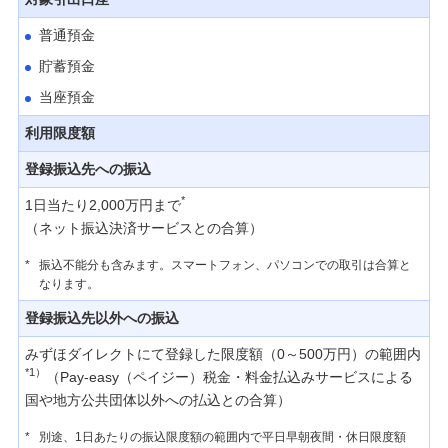
みずほグローバル口座
普通預金
貯蓄預金
Yahoo! ウォレット口座振替
当座預金
利用限度額
サービスご利用にあたって
登録振込先への振込
テレホンバンキング サービス内容一覧
*
1日当たり2,000万円まで
（ネット振込決済サービスとの合算）
安心・安全のセキュリティ
*
振込不能分も含みます。スマートフォン、パソコンでの取引は合算と
なります。
みずほダイレクトご利用時間
登録振込先以外への振込
みずほダイレクトにて登録した限度額（0～500万円）の範囲内
ご利用環境
*1）
（Pay-easy（ペイジー）税金・料金払込みサービスによる
国や地方公共団体以外への払込との合算）
規定
*
別途、1日あたりの振込限度額の範囲内で平日早朝夜間・休日限度額