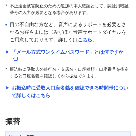
*
不正送金被害防止のための追加の本人確認として、認証用暗証
番号の入力が必要となる場合があります。
みずほダイレクトセキュリティ強化に伴う仕様変更
について
目の不自由な方など、音声によるサポートを必要とさ
れるお客さまには〈みずほ〉音声サポートダイヤルを
セキュリティの取り組み
ご用意しております。詳しくは
こちら
。
「メール方式ワンタイムパスワード」とは何ですか
みずほダイレクトの基本操作/変更手続き
*
振込時に受取人の銀行名・支店名・口座種類・口座番号を指定
みずほマイレージクラブ
すると口座名義を確認してから振込できます。
お振込時に受取人口座名義を確認できる時間帯につい
みずほプレミアムクラブ
て詳しくはこちら
ローン
住宅ローン・カードローン
振替
貯める・増やす