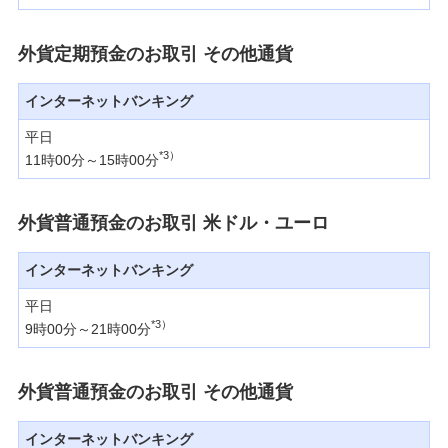
みずほプレミアムクラブ
外貨定期預金のお取引 その他通貨
ローン
住宅ローン・カードローン
インターネットバンキング
平日
貯める・増やす
*3）
11時00分～15時00分
預金・NISA・資産運用
備える
外貨普通預金のお取引 米ドル・ユーロ
相続・保険
インターネットバンキング
学ぶ・考える
平日
生涯学習
*3）
9時00分～21時00分
お客さまサポート
外貨普通預金のお取引 その他通貨
困ったときは・よくあるご質問
インターネットバンキング