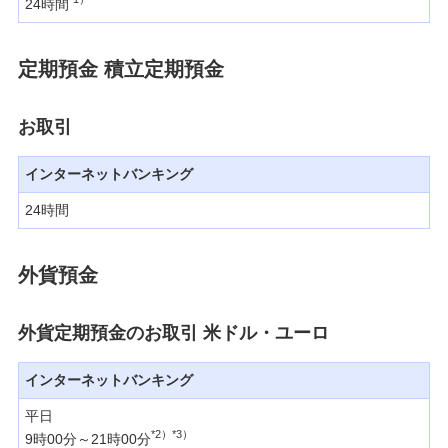
24時間
【重要】みずほダイレクトでの振込・ペイジーのご
定期預金 積立定期預金
利用には、ご利用カード（アプリ版）またはワンタ
イムパスワードが必要です。
お取引
定期的なお客さま情報等ご確認のお願い
インターネットバンキング
みずほダイレクトセキュリティ強化に伴う仕様変更
24時間
について
外貨預金
セキュリティの取り組み
外貨定期預金のお取引 米ドル・ユーロ
みずほダイレクトの基本操作/変更手続き
インターネットバンキング
みずほマイレージクラブ
平日
*2）*3）
9時00分～21時00分