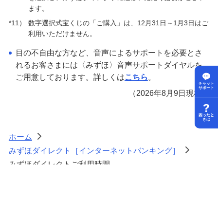
ます。
*11）
数字選択式宝くじの「ご購入」は、12月31日～1月3日はご
利用いただけません。
目の不自由な方など、音声によるサポートを必要とさ
れるお客さまには〈みずほ〉音声サポートダイヤルを
ご用意しております。詳しくは
こちら
。
チャット
サポート
（2026年8月9日現在）
困ったと
きは
ホーム
>
みずほダイレクト［インターネットバンキング］
>
みずほダイレクトご利用時間
上へ戻る
株式会社みずほ銀行
登録金融機関 関東財務局長（登金） 第6号 加入協会：