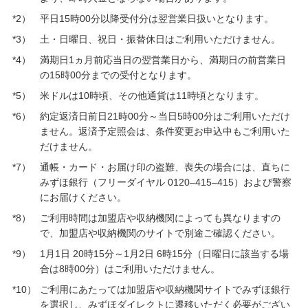
*2）
平日15時00分以降受付分は翌営業日扱いとなります。
*3）
土・日曜日、祝日・振替休日はご利用いただけません。
*4）
満期日1ヵ月前応当日の翌営業日から、満期日の前営業日
の15時00分までの受付となります。
*5）
米ドルは10時頃、その他通貨は11時頃となります。
*6）
約定返済日前日21時00分～当日5時00分はご利用いただけ
ません。返済予定照会は、条件変更お申込中もご利用いた
だけません。
*7）
通帳・カード・お届け印の盗難、喪失の場合には、直ちに
みずほ銀行（フリーダイヤル 0120–415–415）および警察
にお届けください。
*8）
ご利用時間は加盟店や収納機関によっても異なりますの
で、加盟店や収納機関のサイトで別途ご確認ください。
*9）
1月1日 20時15分～1月2日 6時15分（日曜日に該当する場
合は8時00分）はご利用いただけません。
*10）
ご利用にあたっては加盟店や収納機関サイトでみずほ銀行
を選択し、みずほダイレクトに遷移いただく必要がござい