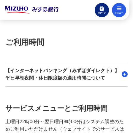
ログイン
メ
その他決済・支払いサービス
閉じる
みずほダイレクト
ご利用時間
みずほダイレクトアプリ
みずほダイレクト新規申込
【インターネットバンキング（みずほダイレクト）】
平日早朝夜間・休日限度額の適用時間について
サービス内容一覧（インターネットバンキン
グ）
安心・安全のセキュリティ
サービスメニューとご利用時間
みずほダイレクトご利用時間
土曜日22時00分～翌日曜日8時00分はシステム調整のた
めご利用いただけません（ウェブサイトでのサービスは