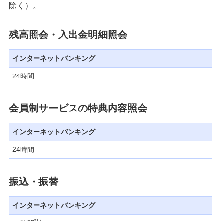
除く）。
平日早朝夜間・休日の振込限度額の適用時間
残高照会・入出金明細照会
ご利用環境
インターネットバンキング
規定
24時間
かんたん残高照会（インターネット残高照
会）サービスは終了いたしました。今後はイ
会員制サービスの特典内容照会
ンターネットバンキング（みずほダイレク
ト）をご利用ください。
インターネットバンキング
サービス連携
24時間
みずほダイレクトお知らせ一覧
振込・振替
【重要】みずほダイレクトでの振込・ペイジーのご
インターネットバンキング
利用には、ご利用カード（アプリ版）またはワンタ
イムパスワードが必要です。
*1）