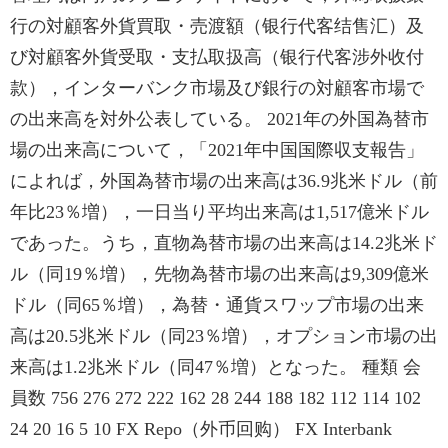
行の対顧客外貨買取・売渡額（银行代客结售汇）及
び対顧客外貨受取・支払取扱高（银行代客涉外收付
款），インターバンク市場及び銀行の対顧客市場で
の出来高を対外公表している。 2021年の外国為替市
場の出来高について，「2021年中国国際収支報告」
によれば，外国為替市場の出来高は36.9兆米ドル（前
年比23％増），一日当り平均出来高は1,517億米ドル
であった。うち，直物為替市場の出来高は14.2兆米ド
ル（同19％増），先物為替市場の出来高は9,309億米
ドル（同65％増），為替・通貨スワップ市場の出来
高は20.5兆米ドル（同23％増），オプション市場の出
来高は1.2兆米ドル（同47％増）となった。 種類 会
員数 756 276 272 222 162 28 244 188 182 112 114 102
24 20 16 5 10 FX Repo（外币回购） FX Interbank