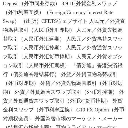
Deposit（外币同业存款） 8 9 10 外貨金利スワップ
（外币利率互换）（Foreign Currency Interest Rate
Swap） （出所）CFETSウェブサイト 人民元／外貨直
物為替取引（人民币外汇即期） 人民元／外貨先物為
替取引（人民币外汇远期） 人民元／外貨為替スワッ
プ取引（人民币外汇掉期） 人民元／外貨通貨スワッ
プ取引（人民币外汇货币掉期） 人民元／外貨オプシ
ョン取引（人民币外汇期权） 「債券通」香港決済銀
行（债券通香港结算行） 外貨／外貨直物為替取引
（外币对即期） 外貨／外貨先物為替取引（外币对远
期） 外貨／外貨為替スワップ取引（外币对掉期） 外
貨／外貨通貨スワップ取引（外币对货币掉期） 外貨
金利スワップ（外币利率互换） G10 FX Option（外币
对期权会员） 外国為替市場のマーケット・メーカー
（结售汇市场做市商） 直物トライアル・マーケッ