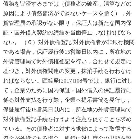
債務を皆済するまでは（債務者の破産，清算などの
原因により債務皆済ができないケースを除く），外
貨管理局の承認がない限り，保証人は新たな国内保
証・国外借入契約の締結を当面停止しなければなら
ない。 （６）対外債権登記 対外債権者が非銀行機関
である場合，保証履行後15営業日以内に，所在地の
外貨管理局で対外債権登記を行い，合わせて規定に
基づき，対外債権関連の変更，抹消手続を行わなけ
ればならない。匯綜発[2017]108号では，銀行に対し
て，企業のために国内保証・国外借入の保証履行に
係る対外支払を行う際，企業へ提示書簡を発行し，
保証履行後15営業日以内に，所在地の外貨管理局で
対外債権登記手続を行うよう注意を促すことを求め
ている。その債務者に対する求償によって取得する
資金が外貨である場合，銀行に対し資金の出所を説