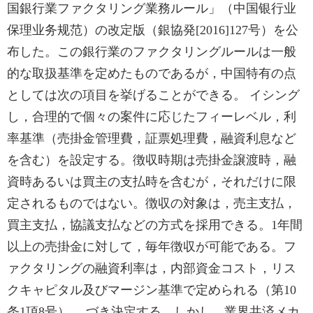
国銀行業ファクタリング業務ルール」（中国银行业
保理业务规范）の改定版（銀協発[2016]127号）を公
布した。この銀行業のファクタリングルールは一般
的な取扱基準を定めたものであるが，中国特有の点
としては次の項目を挙げることができる。 イシング
し，合理的で個々の案件に応じたフィーレベル，利
率基準（売掛金管理費，証票処理費，融資利息など
を含む）を設定する。徴収時期は売掛金譲渡時，融
資時あるいは買主の支払時を含むが，それだけに限
定されるものではない。徴収の対象は，売主支払，
買主支払，協議支払などの方式を採用できる。1年間
以上の売掛金に対して，毎年徴収が可能である。フ
ァクタリングの融資利率は，内部資金コスト，リス
クキャピタル及びマージン基準で定められる（第10
条1項8号）。 づき決定する。しかし，業界共済メカ