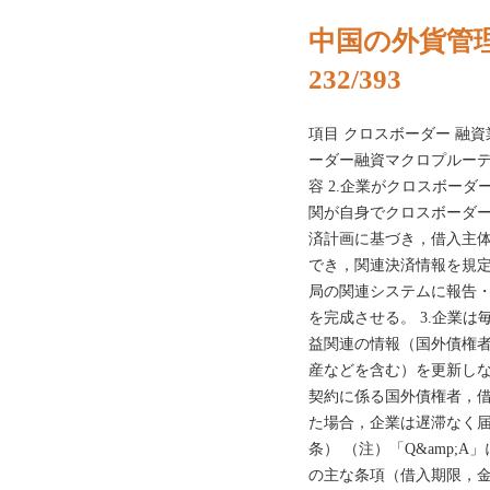
中国の外貨管理2
232/393
項目 クロスボーダー 融
ーダー融資マクロプルーデ
容 2.企業がクロスボー
関が自身でクロスボーダ
済計画に基づき，借入主
でき，関連決済情報を規
局の関連システムに報告
を完成させる。 3.企業
益関連の情報（国外債権
産などを含む）を更新し
契約に係る国外債権者，
た場合，企業は遅滞なく届
条） （注）「Q&amp;
の主な条項（借入期限，