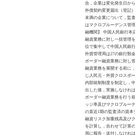
合，企業は変化発生日から
外債契約変更届出（登記）
未満の企業について，監
はマクロプルーデンス管理
融機関】 中国人民銀行本
融資業務に対し一括管理を
位で集中して中国人民銀
外貨管理局は27の銀行類
ボーダー融資業務に対し
融資業務を展開する前に
じ人民元・外貨クロスボ
内部統制制度を制定し，
出した後，実施しなければ
ボーダー融資業務を行う
ッジ率及びマクロプルー
の直近1期の監査済の資本
融資リスク加重残高及び
を計算し，合わせて計算
局に報告・送付しなければ