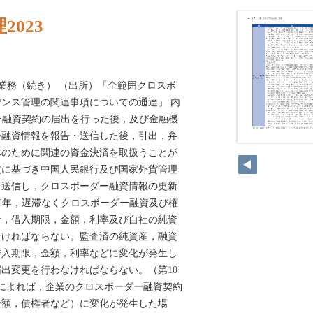
023
資業務（続き） （出所）「全範囲クロスボ
ンス管理の関連事項についての通達」 内
ダー融資契約の届出を行った後，及び金融機
ー融資情報を報告・送信した後，引出，弁
232
体のために関連の資金決済を取扱うことが
定に基づき中国人民銀行及び国家外貨管理
・送信し，クロスボーダー融資情報の更新
は毎年，遅滞なくクロスボーダー融資及び権
者，借入期限，金額，利率及び自社の純資
なければならない。監査済の純資産，融資
借入期限，金額，利率などに変化が発生し
出変更を行わなければならない。（第10
A」によれば，企業のクロスボーダー融資契約
金額，債権者など）に変化が発生した場