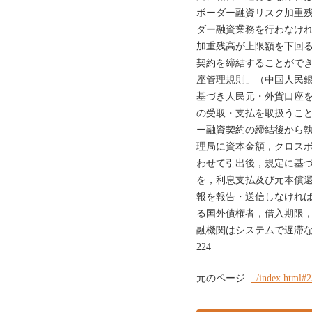
ボーダー融資リスク加重
ダー融資業務を行わなけ
加重残高が上限額を下回
契約を締結することができ
座管理規則」（中国人民銀行
基づき人民元・外貨口座
の受取・支払を取扱うこと
ー融資契約の締結後から
理局に資本金額，クロス
わせて引出後，規定に基
を，利息支払及び元本償
報を報告・送信しなけれ
る国外債権者，借入期限
融機関はシステムで遅滞
224
元のページ
../index.html#