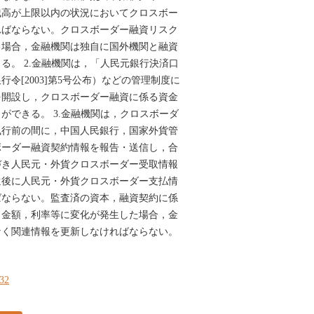
残高が上限以内の状況においてクロスボー
ればならない。クロスボーダー融資リスク
る場合，金融機関は独自に国外機関と融資
る。 2.金融機関は，「人民元銀行決済口
令[2003]第5号公布）などの管理制度に
を開設し，クロスボーダー融資に係る資金
ができる。 3.金融機関は，クロスボーダ
執行前の間に，中国人民銀行，国家外貨管
ボーダー融資契約情報を報告・送信し，合
づき人民元・外貨クロスボーダー受取情報
還後に人民元・外貨クロスボーダー支払情
ばならない。監査済の資本，融資契約に係
，金額，利率等に変化が発生した場合，金
なく関連情報を更新しなければならない。
232