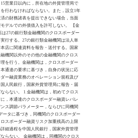
15営業日以内に，所在地の外貨管理局で
を行わなければならない。また，設立1年
査済の財務諸表を提出できない場合，当面
モデルでの外債借入を許可しない。 【金
店は27の銀行類金融機関のクロスボーダー
実行する。27の銀行類金融機関は法人単
行本店に関連資料を報告・送付する。国家
金融機関以外のその他の金融機関のクロス
管理を行う。金融機関は，クロスボーダー
，本通達の要求に基づき，自身の状況に応
ーダー融資業務のオペレーション規程及び
中国人民銀行，国家外貨管理局に報告・届
ならない。 1.金融機関は，初めてクロス
前に，本通達のクロスボーダー融資レバレ
デンス調節パラメーター，ならびに同機関
データに基づき，同機関のクロスボーダー
クロスボーダー融資リスク加重残高の上限
の詳細過程を中国人民銀行，国家外貨管理
ならない。 金融機関は，同機関のクロス