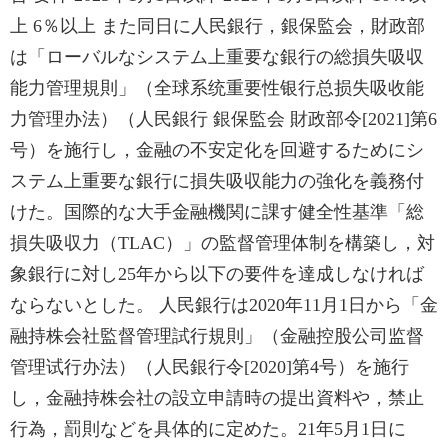
上 6％以上 また同日に人民銀行，銀保監会，財政部
は「ローバルなシステム上重要な銀行の総損失吸収
能力管理規則」（全球系统重要性银行总损失吸收能
力管理办法）（人民銀行 銀保監会 財政部令[2021]第6
号）を施行し，金融の不安定化を回避するためにシ
ステム上重要な銀行に損失吸収能力の強化を義務付
けた。国際的な大手金融機関に課す健全性基準「総
損失吸収力（TLAC）」の監督管理体制を構築し，対
象銀行に対し25年から以下の要件を達成しなければ
ならないとした。 人民銀行は2020年11月1日から「金
融持株会社監督管理試行規則」（金融控股公司监督
管理试行办法）（人民銀行令[2020]第4号）を施行
し，金融持株会社の設立申請時の提出資料や，禁止
行為，罰則などを具体的に定めた。21年5月1日に