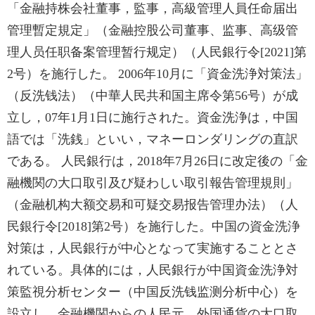
「金融持株会社董事，監事，高級管理人員任命届出
管理暫定規定」（金融控股公司董事、监事、高级管
理人员任职备案管理暂行规定）（人民銀行令[2021]第
2号）を施行した。 2006年10月に「資金洗浄対策法」
（反洗钱法）（中華人民共和国主席令第56号）が成
立し，07年1月1日に施行された。資金洗浄は，中国
語では「洗銭」といい，マネーロンダリングの直訳
である。 人民銀行は，2018年7月26日に改定後の「金
融機関の大口取引及び疑わしい取引報告管理規則」
（金融机构大额交易和可疑交易报告管理办法）（人
民銀行令[2018]第2号）を施行した。中国の資金洗浄
対策は，人民銀行が中心となって実施することとさ
れている。具体的には，人民銀行が中国資金洗浄対
策監視分析センター（中国反洗钱监测分析中心）を
設立し，金融機関からの人民元，外国通貨の大口取