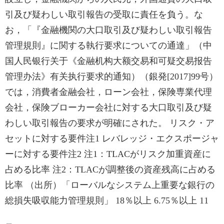
引及び疑わしい取引報告の受取に責任を負う。な
お，「『金融機関の大口取引及び疑わしい取引報告
管理規則』に関する執行要求についての通達」（中
国人民银行关于《金融机构大额交易和可疑交易报告
管理办法》有关执行要求的通知）（銀発[2017]99号）
では，消費者金融会社，ローン会社，保険専業代理
会社，保険ブローカー会社に対する大口取引及び疑
わしい取引報告の要求が明確にされた。 リスク・ア
セットに対する要件注1 レバレッジ・エクスポージャ
ーに対する要件注2 注1：TLACがリスク加重資産に
占める比率 注2：TLACが調整後の資産残高に占める
比率 （出所）「ローバルなシステム上重要な銀行の
総損失吸収能力管理規則」 18％以上 6.75％以上 11