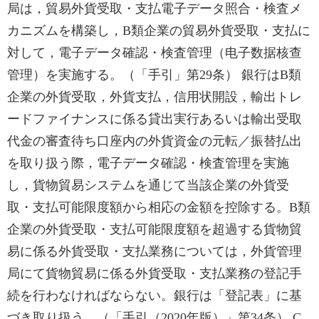
局は，貿易外貨受取・支払電子データ照合・検査メ
カニズムを構築し，B類企業の貿易外貨受取・支払に
対して，電子データ確認・検査管理（电子数据核查
管理）を実施する。（「手引」第29条） 銀行はB類
企業の外貨受取，外貨支払，信用状開設，輸出トレ
ードファイナンスに係る貸出実行あるいは輸出受取
代金の審査待ち口座内の外貨資金の元転／振替払出
を取り扱う際，電子データ確認・検査管理を実施
し，貨物貿易システムを通じて当該企業の外貨受
取・支払可能限度額から相応の金額を控除する。B類
企業の外貨受取・支払可能限度額を超過する貨物貿
易に係る外貨受取・支払業務については，外貨管理
局にて貨物貿易に係る外貨受取・支払業務の登記手
続を行わなければならない。銀行は「登記表」に基
づき取り扱う。（「手引（2020年版）」第34条） C