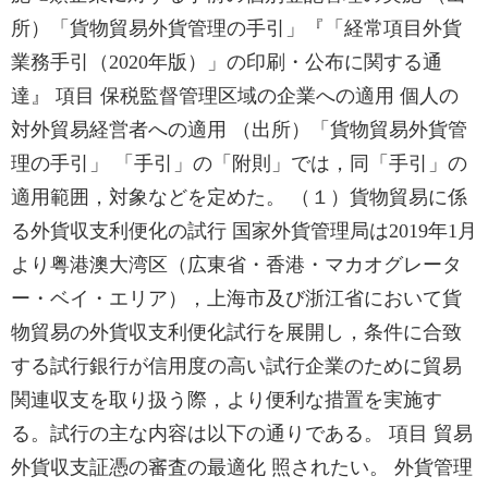
所）「貨物貿易外貨管理の手引」『「経常項目外貨
業務手引（2020年版）」の印刷・公布に関する通
達』 項目 保税監督管理区域の企業への適用 個人の
対外貿易経営者への適用 （出所）「貨物貿易外貨管
理の手引」 「手引」の「附則」では，同「手引」の
適用範囲，対象などを定めた。 （１）貨物貿易に係
る外貨収支利便化の試行 国家外貨管理局は2019年1月
より粤港澳大湾区（広東省・香港・マカオグレータ
ー・ベイ・エリア），上海市及び浙江省において貨
物貿易の外貨収支利便化試行を展開し，条件に合致
する試行銀行が信用度の高い試行企業のために貿易
関連収支を取り扱う際，より便利な措置を実施す
る。試行の主な内容は以下の通りである。 項目 貿易
外貨収支証憑の審査の最適化 照されたい。 外貨管理