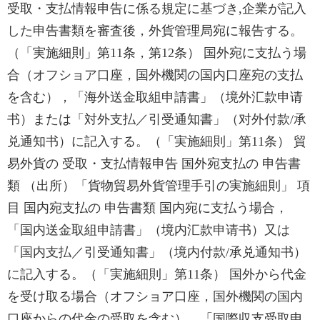
受取・支払情報申告に係る規定に基づき,企業が記入
した申告書類を審査後，外貨管理局宛に報告する。
（「実施細則」第11条，第12条） 国外宛に支払う場
合（オフショア口座，国外機関の国内口座宛の支払
を含む），「海外送金取組申請書」（境外汇款申请
书）または「対外支払／引受通知書」（对外付款/承
兑通知书）に記入する。（「実施細則」第11条） 貿
易外貨の 受取・支払情報申告 国外宛支払の 申告書
類 （出所）「貨物貿易外貨管理手引の実施細則」 項
目 国内宛支払の 申告書類 国内宛に支払う場合，
「国内送金取組申請書」（境内汇款申请书）又は
「国内支払／引受通知書」（境内付款/承兑通知书）
に記入する。（「実施細則」第11条） 国外から代金
を受け取る場合（オフショア口座，国外機関の国内
口座からの代金の受取を含む），「国際収支受取申