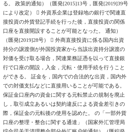
る。 政策的通知）（匯発[2015]13号，匯発[2019]39号
により改定）  外資系企業は登録地の銀行で関連直
接投資の外貨登記手続を行った後，直接投資の関係
口座を直接開設することが可能となった。 通知）
（匯発[2019]28号）  外商直接投資に係る国内出資
持分の譲渡側が外国投資家から当該出資持分譲渡の
対価を受け取る場合，関連業務証憑を以って直接銀
行で口座の開設，入金，元転・使用手続を行うこと
ができる。 証金を，国内での合法的な出資，国内外
での対価支払などに直接用いることが可能である。
保証金口座内の資金に関する元転禁止の規制を廃止
し，取引成立あるいは契約違反による資金差引きの
際，保証金の元転後の使用を認めた。 の「一部外貨
口座の整理・整合に関する通達」（国家外汇管理局
综合司关于清理整合部分外汇账户的通知）（匯綜発