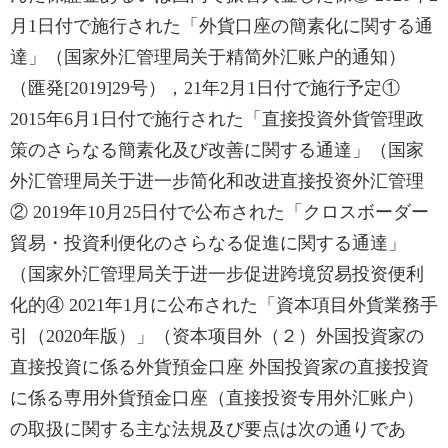
月1日付で施行された「外貨口座の簡素化に関する通
達」（国家外汇管理局关于精简外汇账户的通知）
（匯発[2019]29号），21年2月1日付で施行予定①
2015年6月1日付で施行された「直接投資外貨管理政
策のさらなる簡素化及び改善に関する通達」（国家
外汇管理局关于进一步简化和改进直接投资外汇管理
② 2019年10月25日付で公布された「クロスボーダー
貿易・投資利便化のさらなる促進に関する通達」
（国家外汇管理局关于进一步促进跨境贸易投资便利
化的④ 2021年1月に公布された「資本項目外貨業務手
引（2020年版）」（资本项目外（２）外国投資家の
直接投資に係る外貨預金口座 外国投資家の直接投資
に係る専用外貨預金口座（直接投资专用外汇账户）
の取扱に関する主な法規及び要点は次の通りであ