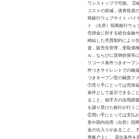
ワンストップで可能。 ②
コストの節減，債券投資の
商銀行ウェブサイト バイ
ト （出所）招商銀行ウェ
売掛金に対する総合金融
締結した売買契約により
資，販売先管理，受取債
ル，ならびに貸倒担保等に
リコース条件つきオープン
件つきサイレントでの融資
つきオープン型の融資ファ
①売り手にとっては売掛
条件として提示できるこ
ること。相手方の信用調
を譲り受けた銀行が行うこ
②買い手にとっては支払
形や国内信用（出所）招商
金の出入りがあること。 
类账户上）。 貸出条件を