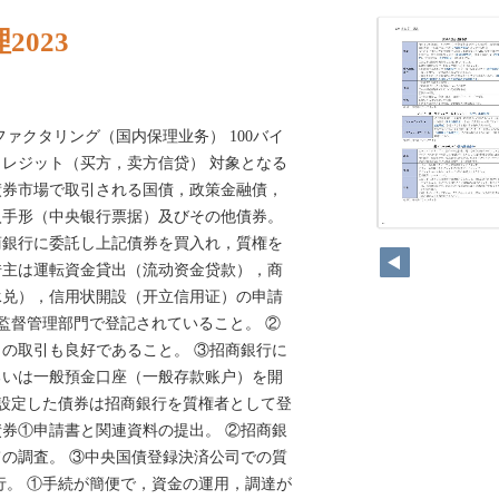
023
ァクタリング（国内保理业务） 100バイ
レジット（买方，卖方信贷） 対象となる
債券市場で取引される国債，政策金融債，
入手形（中央银行票据）及びその他債券。
108
商銀行に委託し上記債券を買入れ，質権を
借主は運転資金貸出（流动资金贷款），商
承兑），信用状開設（开立信用证）の申請
場監督管理部門で登記されていること。 ②
の取引も良好であること。 ③招商銀行に
るいは一般預金口座（一般存款账户）を開
を設定した債券は招商銀行を質権者として登
券①申請書と関連資料の提出。 ②招商銀
の調査。 ③中央国債登録決済公司での質
行。 ①手続が簡便で，資金の運用，調達が