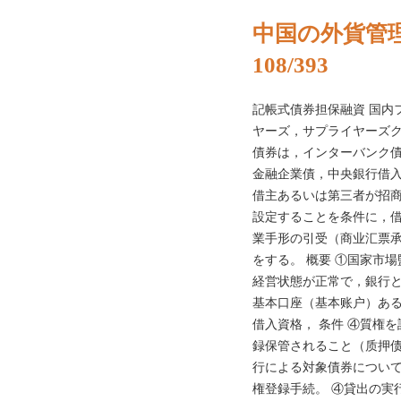
中国の外貨管理2
108/393
記帳式債券担保融資 国内フ
ヤーズ，サプライヤーズク
債券は，インターバンク
金融企業債，中央銀行借
借主あるいは第三者が招
設定することを条件に，
業手形の引受（商业汇票
をする。 概要 ①国家市
経営状態が正常で，銀行と
基本口座（基本账户）あ
借入資格， 条件 ④質権
録保管されること（质押债
行による対象債券について
権登録手続。 ④貸出の実