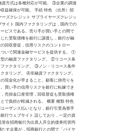
融資方式は各種対応が可能。 ③企業の調達
収益確保が可能。 手続 特色 （出所）招
ヤーズクレジット サプライヤーズクレジッ
ブサイト 国内ファクタリングは，国内での
サービスである。売り手が買い手との間で
生じた受取債権を銀行に譲渡し，銀行が融
権の回収督促，信用リスクのコントロー
ついて関連金融サービスを提供する。 ①
型の融資ファクタリング。 ②リコース条
ファクタリング。 ③ノン・リコース条件
クタリング。 ④非融資ファクタリング。
金の現金化が早まること。顧客に掛売りを
と。買い手の信用リスクを銀行に転嫁でき
査，売掛金口座管理，回収督促も受取債権
とで負担が軽減される。 概要 種類 特色
がユーザンス払いとなり，銀行引受為替手
銀行ウェブサイト 設しており，一定の資
托管在招商银行为出质人开立的债券托管丙
満たす企業が，招商銀行との間で「バイヤ