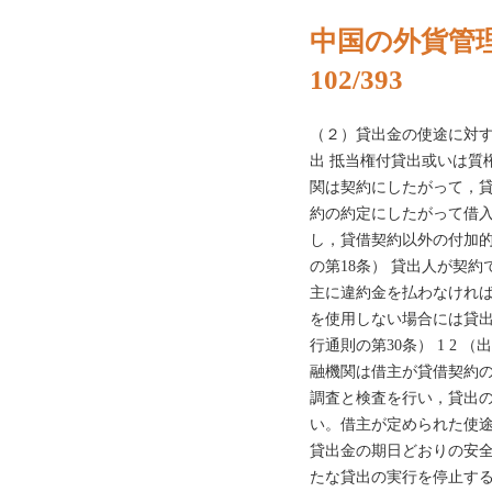
中国の外貨管理2
102/393
（２）貸出金の使途に対す
出 抵当権付貸出或いは質権
関は契約にしたがって，
約の約定にしたがって借
し，貸借契約以外の付加
の第18条） 貸出人が契
主に違約金を払わなけれ
を使用しない場合には貸
行通則の第30条） 1 2 
融機関は借主が貸借契約
調査と検査を行い，貸出
い。借主が定められた使
貸出金の期日どおりの安
たな貸出の実行を停止す