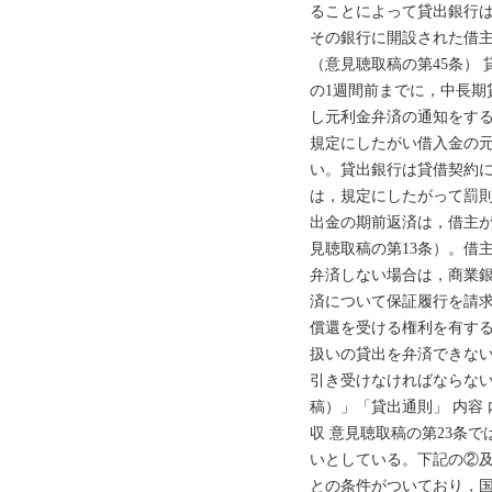
ることによって貸出銀行
その銀行に開設された借
（意見聴取稿の第45条）
の1週間前までに，中長期
し元利金弁済の通知をす
規定にしたがい借入金の
い。貸出銀行は貸借契約
は，規定にしたがって罰則
出金の期前返済は，借主
見聴取稿の第13条）。借
弁済しない場合は，商業
済について保証履行を請
償還を受ける権利を有す
扱いの貸出を弁済できな
引き受けなければならない 
稿）」「貸出通則」 内容 
収 意見聴取稿の第23条
いとしている。下記の②
との条件がついており，