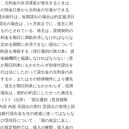
は，元利金の弁済遅延が発生するときは，
主の預金口座から元利金の引落ができる
 貸出銀行は，短期貸出の場合は約定返済日
貸出の場合は，1ヶ月前までに，借主に対
るものとされている。借主は，貸借契約の
元利金を期日に満額弁済しなければならな
に定める期限に弁済できない貸出について
利息を徴収する（現行通則の第32条） 貸
が金融機関と協議しなければならない（意
主が期日到来にもかかわらず担保付貸出を
銀行は法にしたがって貸出金の元利金の弁
求するか，またはその担保物件により優先
る。借主が期日到来にもかかわらず，信用
い場合は，契約の約定にしたがった責任を
1 2 3 （出所）「貸出通則（意見聴取
内容 内容 ④貸出の実行 ⑤貸出の管理と回
では銀行貸出金を次の使途に使ってはならな
及び③項目について，「国の規定に反し」
国の規定契約では，借入の種類，借入金の