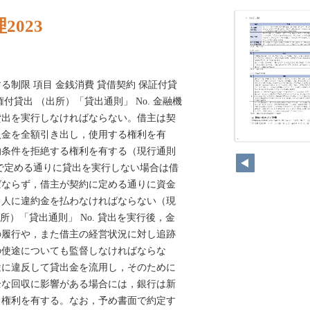
023
る制限 項目 金銭消費 貸借契約 保証付貸
付貸出 （出所）「貸出通則」 No. 金融機
貸出を実行しなければならない。借主は契
入金を全額引き出し，使用する権利を有
102
的条件を拒絶する権利を有する（現行通則
約で定める通りに貸出を実行しない場合は借
ばならず，借主が契約に定める通りに資金
出人に違約金を払わなければならない（現
（出所）「貸出通則」 No. 貸出を実行後，金
の履行や，また借主の経営状況に対し追跡
の使途についても監督しなければならな
途に違反して貸出金を流用し，そのために
全な回収に影響がある場合には，銀行は新
る権利を有する。なお，予め書面で約定す