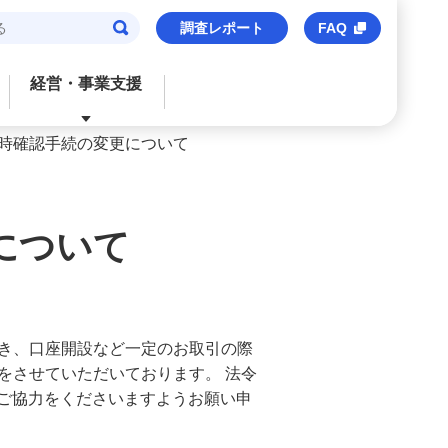
調査レポート
FAQ
経営・事業支援
時確認手続の変更について
閉じる
閉じる
閉じる
閉じる
閉じる
ご検討中のお客さま
おすすめサービス
おすすめサービス
おすすめサービス
おすすめのサービス
について
法人口座
信用保証協会保証付貸出
M’s Palette
海外事業支援
事業承継・財務コンサルティング
みずほビジネスデビット
みずほe–ビジネスサイト
トランザクションバンキング
M&Aアドバイザリー
M's Palette
みずほビジネスWEB
外国送金
株式上場支援（IPO）
き、口座開設など一定のお取引の際
をさせていただいております。 法令
みずほビジネスデビット
〈みずほ〉の海外ネットワーク
みずほデジタルコネクト
、ご協力をくださいますようお願い申
みずほWEB帳票サービス
ビジネスマッチング