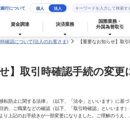
ほ銀行について
個人
法人
国際業務・
資金調達
決済業務
外国為替取引
時確認について(法人のお客さま)
【重要なお知らせ】取引
>
資産運用
財務、ローンなど、お金に関する
せ】取引時確認手続の変更
成長分野の支援
資金管理業務の効率化
サービス
経営・事業支援
外為業務の効率化
移転防止に関する法律」（以下、「法令」といいます）に基づ
外国為替取引
目的、ご職業などの確認（以下、「取引時確認」といいます）
その他業務の効率化
1日より上記のお手続きが一部変更になりました。ご理解のうえ