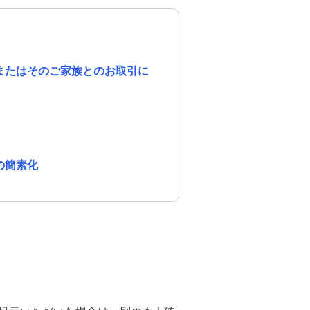
M's PayBridge
経営戦略アドバイス
UPSIDER（法人クレジットカード）
イノベーション企業支援 M's Salon
またはそのご家族とのお取引に
の簡素化