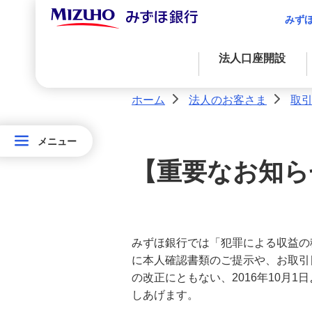
法人口座開設
みず
M's Palette（エムズパレット）
法人口座開設
決済サービス
ホーム
法人のお客さま
取引
>
>
資金調達に関する支援
資金調達
決済業務
国際業務
経営・事業支援
メニュー
メニュー
外国為替取引
法
資金調達
アドバイス・コンサルティングに関する
【重要なお知ら
金融プロダクツを活用したファイナンス
法人決済基本サービス
経営・事業支援
サービス
人
の
決済サービス
国際業務
自社システムとの連携による効率化
お
客
みずほ銀行では「犯罪による収益の
外国為替取引
国際業務
に本人確認書類のご提示や、お取引
入金管理業務の効率化
さ
の改正にともない、2016年10月
サステナブルプロダクツ
ま
しあげます。
サステナブルプロダクツ