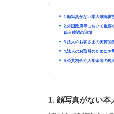
支払管理業務の効率化
法人のお客さま向け資産運用
1.顔写真がない本人確認書
経済情報
2.外国政府等において重
産業情報
係る確認の追加
3.法人のお客さまの実質的
法人のお客さま情報の共有につ
4.法人のお取引のために
いて
5.公共料金や入学金等の
お問い合わせ・ご意見・苦情
（法人・任意団体・個人事業主
のお客さま）
取引時確認について(法人のお客
さま)
1. 顔写真がない
本人確認書類（法人のお客さま）