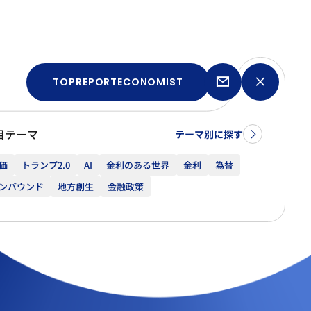
TOP
REPORT
ECONOMIST
目テーマ
テーマ別に探す
価
トランプ2.0
AI
金利のある世界
金利
為替
ンバウンド
地方創生
金融政策