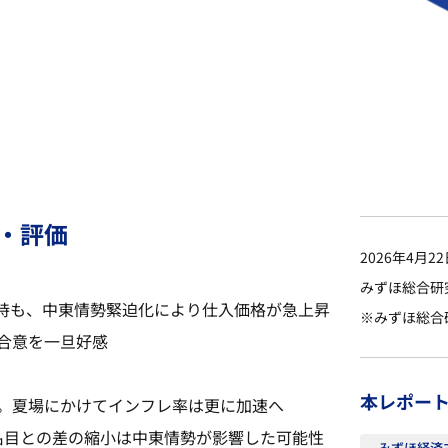
・評価
2026年4月2
みずほ総合研
維持も、中東情勢緊迫化により仕入価格が急上昇
※みずほ総合
合意を一旦好感
本レポー
。夏場にかけてインフレ率は更に加速へ
。名目との差の縮小は中東情勢が影響した可能性
みずほ経済