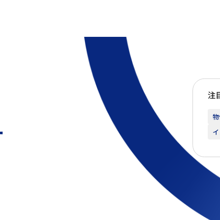
注
物
ー
イ