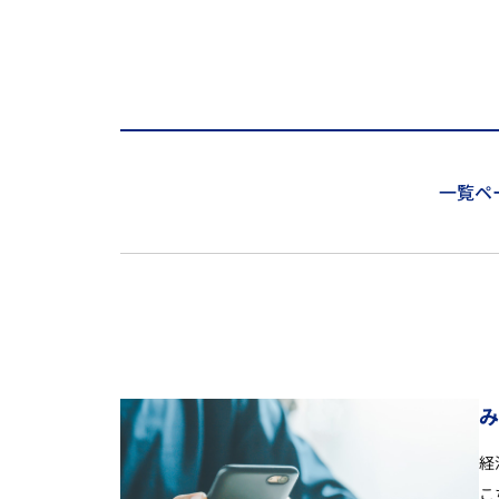
一覧ペ
経
こ