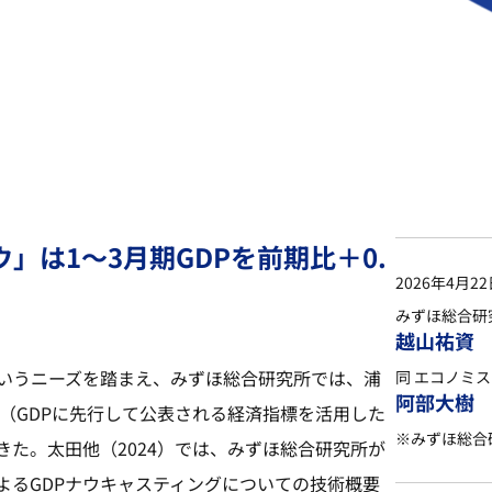
」は1～3月期GDPを前期比＋0.
2026年4月2
みずほ総合研
越山祐資
いうニーズを踏まえ、みずほ総合研究所では、浦
同 エコノミ
阿部大樹
グ（GDPに先行して公表される経済指標を活用した
※みずほ総合
きた。太田他（2024）では、みずほ総合研究所が
よるGDPナウキャスティングについての技術概要