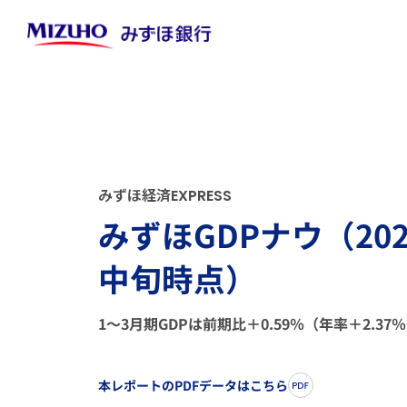
み
ず
ほ
経
済
E
X
P
R
E
S
S
みずほGDPナウ（202
中旬時点）
1～3月期GDPは前期比＋0.59％（年率＋2.37
本レポートのPDFデータはこちら