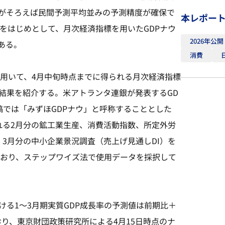
がそろえば民間予測平均並みの予測精度が確保で
本レポー
）をはじめとして、月次経済指標を用いたGDPナウ
2026年公開
ある。
消費
を用いて、4月中旬時点までに得られる月次経済指標
の結果を紹介する。米アトランタ連銀が発表するGD
稿では「みずほGDPナウ」と呼称することとした
れる2月分の鉱工業生産、消費活動指数、所定外労
3月分の中小企業景況調査（売上げ見通しDI）を
とおり、ステップワイズ法で使用データを採択して
ける1～3月期実質GDP成長率の予測値は前期比＋
とおり、東京財団政策研究所による4月15日時点のナ