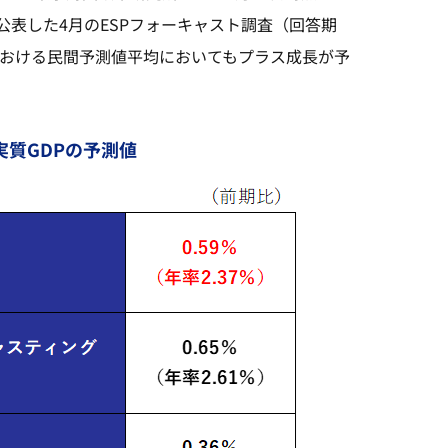
表した4月のESPフォーキャスト調査（回答期
名）における民間予測値平均においてもプラス成長が予
月実質GDPの予測値