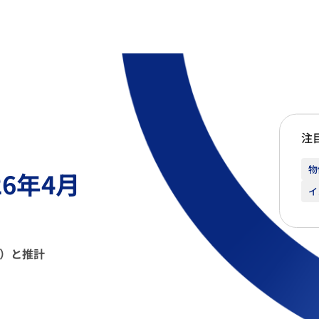
注
物
6年4月
イ
％）と推計