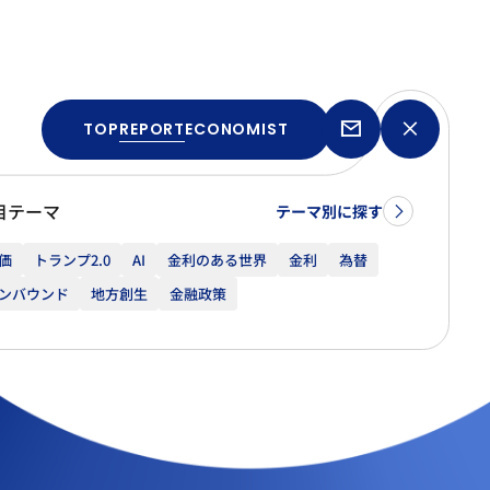
TOP
REPORT
ECONOMIST
目テーマ
テーマ別に探す
価
トランプ2.0
AI
金利のある世界
金利
為替
ンバウンド
地方創生
金融政策