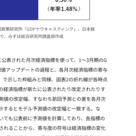
団政策研究所「GDPナウキャスティング」、日本経
より、みずほ総合研究所調査部作成
に公表された月次経済指標を使って、1～3月期のG
測値アップデートの過程と、各月次経済指標の寄与
4）で示した枠組みと同様、図表2の折れ線が各時点
次の経済指標が新たに公表されたり改定されたりす
測値の改定幅、すなわち前回予測との差を各月次
計するとモデル予測値の改定幅と一致する。な
ついても公表前に予測値を計算しており、各指標の
されることから、寄与度の符号は経済指標の変化