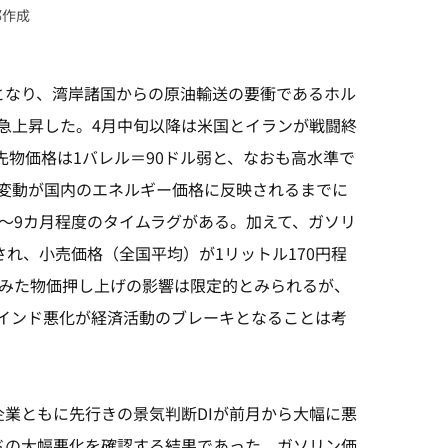
部作成
となり、湾岸諸国からの原油輸送の要衝であるホル
急上昇した。4月中旬以降は米国とイランが戦闘終
先物価格は1バレル＝90ドル弱と、なおも高水準で
変動が国内のエネルギー価格に反映されるまでに
～9カ月程度のタイムラグがある。加えて、ガソリ
され、小売価格（全国平均）が1リットル170円程
でみた物価押し上げの影響は限定的とみられるが、
インド悪化が経済活動のブレーキとなることは考
企業ともに先行きの景気判断DIが前月から大幅に悪
ドの大幅悪化を確認する結果であった。ガソリン価