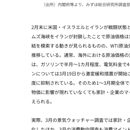
（出所）内閣府等より、みずほ総合研究所調査
2月末に米国・イスラエルとイランが戦闘状態
ムズ海峡をイランが封鎖したことで原油価格は
結を模索する動きが見られるものの、WTI原油
推移している。通常、海外における原油価格の
は、ガソリンで半月～1カ月程度、電気料金で4
ンについては3月19日から激変緩和措置が開始
度に抑制されている。そのため1～3月期全体
物価に影響が現れていなくても家計・企業のマ
えられる。
実際、3月の景気ウォッチャー調査では家計・
化したほか、3月の消費動向調査も消費マイン