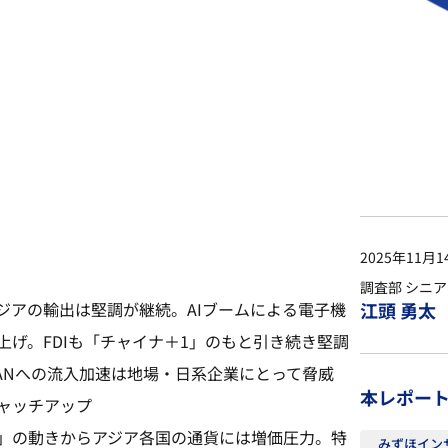
2025年11月1
調査部 シニ
ジアの輸出は堅調が継続。AIブームによる電子機
江頭 勇太
げ。FDIも「チャイナ＋1」のもと引き続き堅調
ANへの流入加速は地場・日系企業にとって脅威
本レポー
ャッチアップ
」の動きからアジア各国の通貨には増価圧力。特
みずほイン