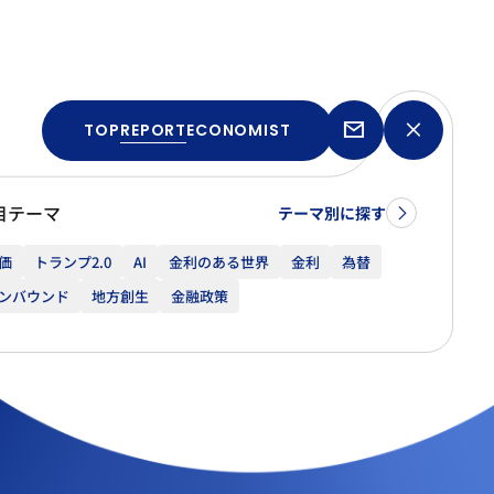
TOP
REPORT
ECONOMIST
目テーマ
テーマ別に探す
価
トランプ2.0
AI
金利のある世界
金利
為替
ンバウンド
地方創生
金融政策