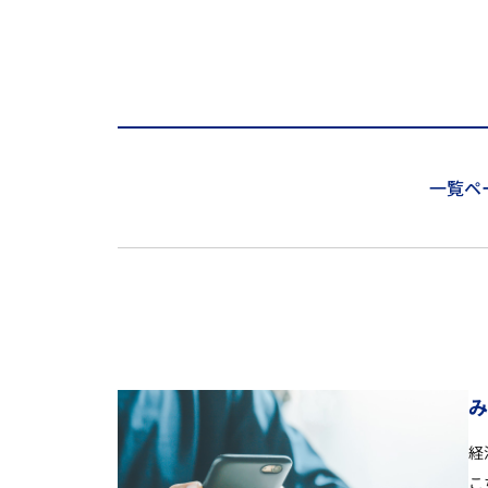
一覧ペ
経
こ