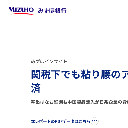
み
ず
ほ
イ
ン
サ
イ
ト
関税下でも粘り腰の
済
輸出はなお堅調も中国製品流入が日系企業の脅
本レポートのPDFデータはこちら