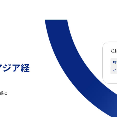
注
物
アジア経
イ
威に