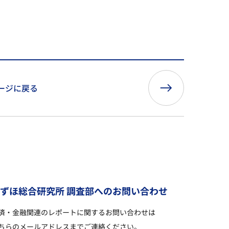
ージに戻る
み
ず
ほ
総
合
研
究
所
調
査
部
へ
の
お
問
い
合
わ
せ
済・金融関連のレポートに関するお問い合わせは
ちらのメールアドレスまでご連絡ください。