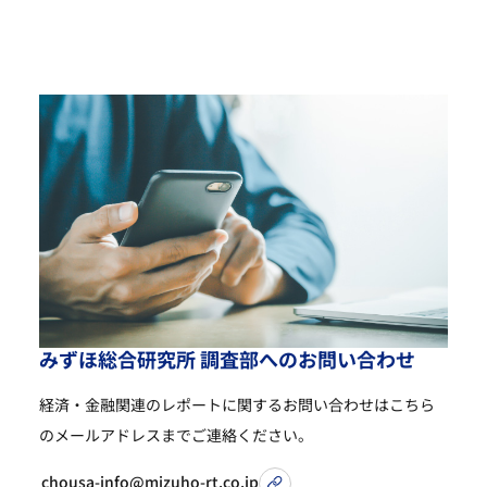
み
ず
ほ
総
合
研
究
所
調
査
部
へ
の
お
問
い
合
わ
せ
経済・金融関連のレポートに関するお問い合わせは
こちら
のメールアドレスまでご連絡ください。
chousa-info@mizuho-rt.co.jp