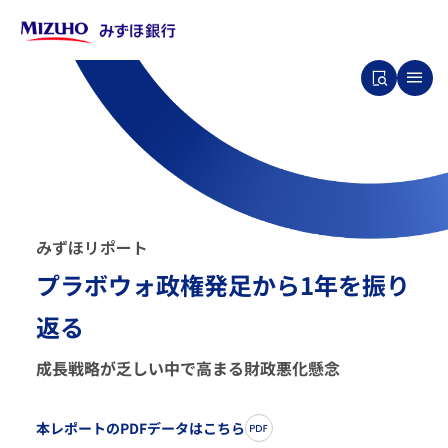
み
ず
ほ
リ
ポ
ー
ト
プラボウォ政権発⾜から1年を振り
返る
成長戦略が乏しい中で高まる財政悪化懸念
本レポートのPDFデータはこちら