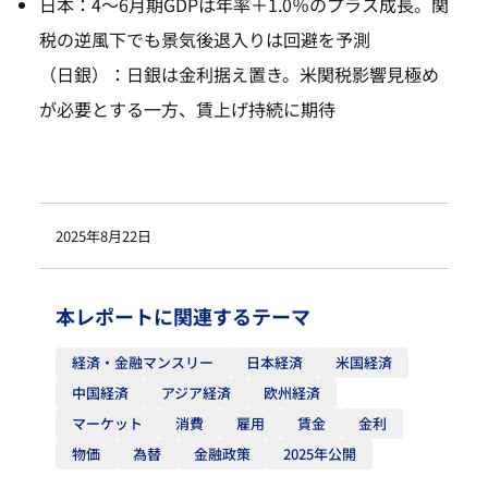
日本：4～6月期GDPは年率＋1.0％のプラス成長。関
税の逆風下でも景気後退入りは回避を予測
（日銀）：日銀は金利据え置き。米関税影響見極め
が必要とする一方、賃上げ持続に期待
2025年8月22日
本レポートに関連するテーマ
経済・金融マンスリー
日本経済
米国経済
中国経済
アジア経済
欧州経済
マーケット
消費
雇用
賃金
金利
物価
為替
金融政策
2025年公開