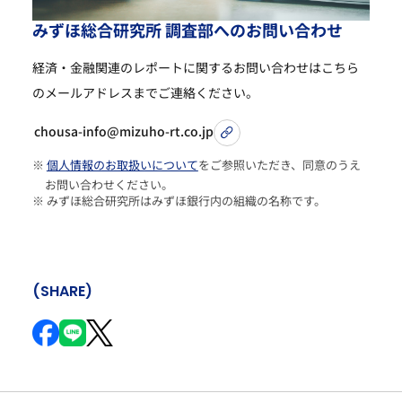
み
ず
ほ
総
合
研
究
所
調
査
部
へ
の
お
問
い
合
わ
せ
経済・金融関連のレポートに関するお問い合わせは
こちら
のメールアドレスまでご連絡ください。
chousa-info@mizuho-rt.co.jp
※
個人情報のお取扱いについて
をご参照いただき、同意のうえ
お問い合わせください。
※ みずほ総合研究所はみずほ銀行内の組織の名称です。
(SHARE)