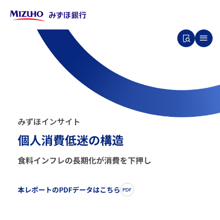
み
ず
ほ
イ
ン
サ
イ
ト
個人消費低迷の構造
食料インフレの長期化が消費を下押し
本レポートのPDFデータはこちら