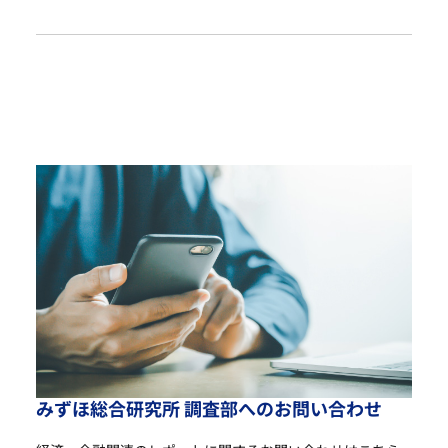
み
ず
ほ
総
合
研
究
所
調
査
部
へ
の
お
問
い
合
わ
せ