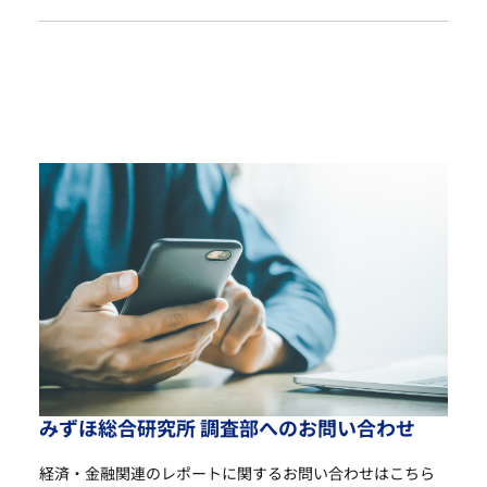
み
ず
ほ
総
合
研
究
所
調
査
部
へ
の
お
問
い
合
わ
せ
経済・金融関連のレポートに関するお問い合わせは
こちら