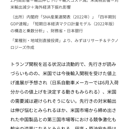
2.円高影響＝輸出押し下げ＋輸入コスト減。米関税影響＝対
米輸出減少＋海外経済下振れ影響
（出所）内閣府「SNA産業連関表（2022年）」「四半期別
GDP速報」「短期日本経済マクロ計量モデル（2022年版）
の構造と乗数分析」、財務省・日本銀行
「業種別・地域別直接投資」より、みずほリサーチ＆テクノ
ロジーズ作成
トランプ関税を巡る状況は流動的で、先行きが読み
づらいものの、米国では今後輸入関税を受けた値上
げ進展が予想され（日系自動車メーカーでは6月入荷
分からの値上げを決定する動きもみられる）、米国
の需要減は避けられそうにない。先行きの対米輸出
は伸び悩むとみられるほか、米国市場から締め出さ
れた中国製品との第三国市場等における競争激化も
輸出の逆風になるとみられる。円高・原油安を受け