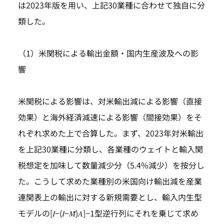
は2023年版を用い、上記30業種に合わせて独自に分
類した。
（1）米関税による輸出金額・国内生産波及への影
響
米関税による影響は、対米輸出減による影響（直接
効果）と海外経済減速による影響（間接効果）をそ
れぞれ求めた上で合算した。まず、2023年対米輸出
を上記30業種に分類し、各業種のウェイトと輸入関
税想定を加味して数量減少分（5.4%減少）を按分し
た。こうして求めた業種別の米国向け輸出減を産業
連関表上の輸出に対する新規需要とし、輸入内生型
モデルの[𝐼−(𝐼−𝑀̂)𝐴]−1型逆行列にそれを乗じて求め