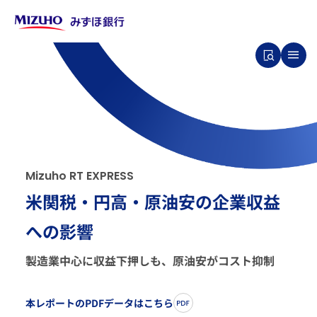
M
i
z
u
h
o
R
T
E
X
P
R
E
S
S
米関税・円高・原油安の企業収益
への影響
製造業中心に収益下押しも、原油安がコスト抑制
本レポートのPDFデータはこちら