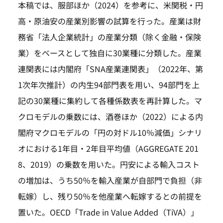
本稿では、服部ほか（2024）を参考に、米関税・円
高・原油安の産業別影響の試算を行った。産業は財
務省「法人企業統計」の産業分類（除く金融・保険
業）をベースとして独自に30業種に分類した。産業
連関表には内閣府「SNA産業連関表」（2022年、第
1次年次推計）の内生94部門表を用い、94部門を上
記の30業種に集約して各種係数表を再計算した。マ
クロモデルの乗数には、酒巻ほか（2022）による内
閣府マクロモデルの「円の対ドル10％減価」シナリ
オにおける1年目・2年目平均値（AGGREGATE 201
8、2019）の乗数を用いた。円安による輸入コスト
の増加は、うち50％を輸入産業が自部門で負担（非
転嫁）し、残り50％を他産業へ転嫁するとの前提を
置いた。OECD「Trade in Value Added（TiVA）」