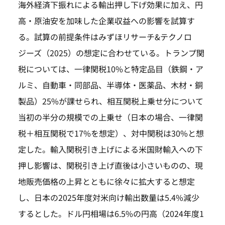
海外経済下振れによる輸出押し下げ効果に加え、円
高・原油安を加味した企業収益への影響を試算す
る。試算の前提条件はみずほリサーチ&テクノロ
ジーズ（2025）の想定に合わせている。トランプ関
税については、一律関税10%と特定品目（鉄鋼・ア
ルミ、自動車・同部品、半導体・医薬品、木材・銅
製品）25%が課せられ、相互関税上乗せ分について
当初の半分の規模での上乗せ（日本の場合、一律関
税＋相互関税で17%を想定）、対中関税は30%と想
定した。輸入関税引き上げによる米国財輸入への下
押し影響は、関税引き上げ直後は小さいものの、現
地販売価格の上昇とともに徐々に拡大すると想定
し、日本の2025年度対米向け輸出数量は5.4%減少
するとした。ドル円相場は6.5%の円高（2024年度1