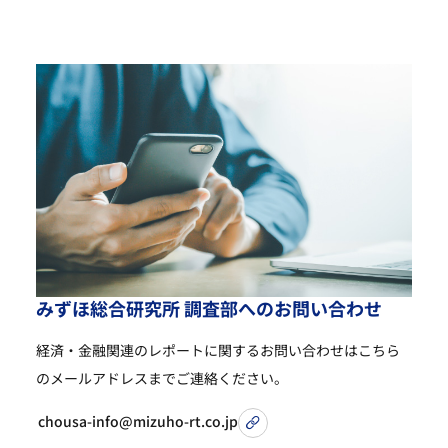
み
ず
ほ
総
合
研
究
所
調
査
部
へ
の
お
問
い
合
わ
せ
経済・金融関連のレポートに関するお問い合わせは
こちら
のメールアドレスまでご連絡ください。
chousa-info@mizuho-rt.co.jp