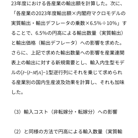
23年度における各産業の輸出額を計算した。次に、
「各産業の2023年度輸出額×内閣府マクロモデルの
実質輸出・輸出デフレータの乗数×6.5％÷10％」す
ることで、6.5％の円高による輸出数量（実質輸出）
と輸出価格（輸出デフレータ）への影響を求めた。
さらに、上記で求めた輸出数量への影響を産業連関
表上の輸出に対する新規需要とし、輸入内生型モデ
ルの[𝐼−(𝐼−𝑀̂)𝐴]−1型逆行列にそれを乗じて求められ
る産業別の国内生産波及効果を計算し、それも加味
した。
（3）輸入コスト（非転嫁分・転嫁分）への影響
（2）と同様の方法で円高による輸入数量（実質輸