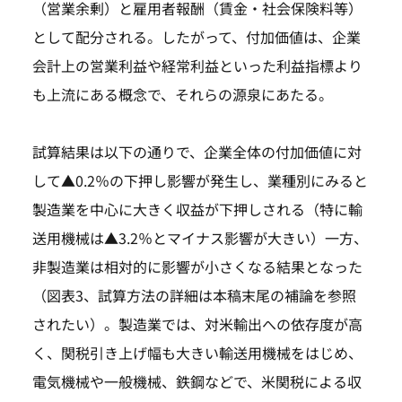
（営業余剰）と雇用者報酬（賃金・社会保険料等）
として配分される。したがって、付加価値は、企業
会計上の営業利益や経常利益といった利益指標より
も上流にある概念で、それらの源泉にあたる。
試算結果は以下の通りで、企業全体の付加価値に対
して▲0.2％の下押し影響が発生し、業種別にみると
製造業を中心に大きく収益が下押しされる（特に輸
送用機械は▲3.2％とマイナス影響が大きい）一方、
非製造業は相対的に影響が小さくなる結果となった
（図表3、試算方法の詳細は本稿末尾の補論を参照
されたい）。製造業では、対米輸出への依存度が高
く、関税引き上げ幅も大きい輸送用機械をはじめ、
電気機械や一般機械、鉄鋼などで、米関税による収