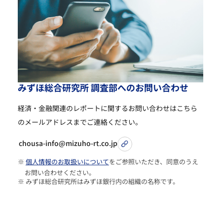
み
ず
ほ
総
合
研
究
所
調
査
部
へ
の
お
問
い
合
わ
せ
経済・金融関連のレポートに関するお問い合わせは
こちら
のメールアドレスまでご連絡ください。
chousa-info@mizuho-rt.co.jp
※
個人情報のお取扱いについて
をご参照いただき、同意のうえ
お問い合わせください。
※ みずほ総合研究所はみずほ銀行内の組織の名称です。