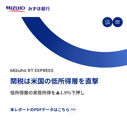
M
i
z
u
h
o
R
T
E
X
P
R
E
S
S
関税は米国の低所得層を直撃
低所得層の実質所得を▲1.9％下押し
本レポートのPDFデータはこちら