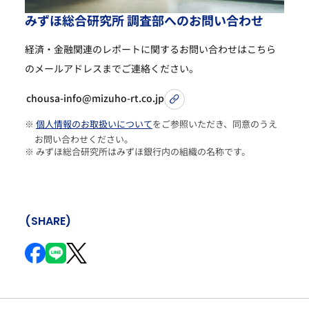
み
ず
ほ
総
合
研
究
所
調
査
部
へ
の
お
問
い
合
わ
せ
経済・金融関連のレポートに関するお問い合わせは
こちら
のメールアドレスまでご連絡ください。
chousa-info@mizuho-rt.co.jp
※
個人情報のお取扱いについて
をご参照いただき、同意のうえ
お問い合わせください。
※ みずほ総合研究所はみずほ銀行内の組織の名称です。
(SHARE)