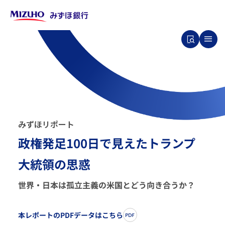
み
ず
ほ
リ
ポ
ー
ト
政権発足100日で見えたトランプ
大統領の思惑
世界・日本は孤立主義の米国とどう向き合うか？
本レポートのPDFデータはこちら