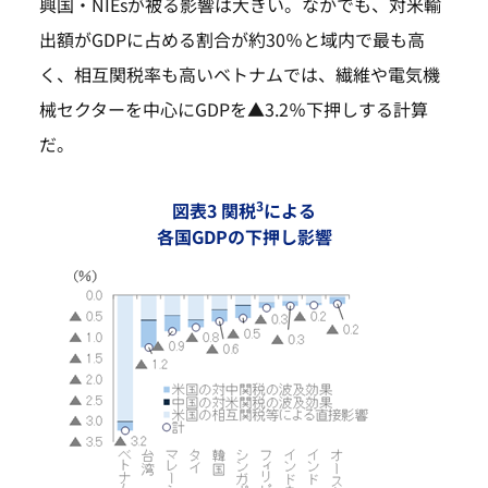
興国・NIEsが被る影響は大きい。なかでも、対米輸
出額がGDPに占める割合が約30％と域内で最も高
く、相互関税率も高いベトナムでは、繊維や電気機
械セクターを中心にGDPを▲3.2％下押しする計算
だ。
3
図表3 関税
による
各国GDPの下押し影響