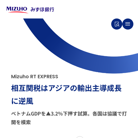
M
i
z
u
h
o
R
T
E
X
P
R
E
S
S
相互関税はアジアの輸出主導成長
に逆風
ベトナムGDPを▲3.2％下押す試算。各国は協議で打
開を模索