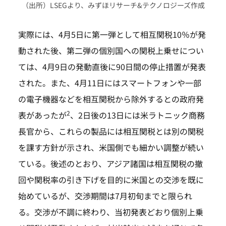
（出所）LSEGより、みずほリサーチ&テクノロジーズ作成
実際には、4月5日に第一弾として相互関税10％が発
動された後、第二弾の個別国への関税上乗せについ
ては、4月9日の発動直後に90日間の停止措置が発表
された。また、4月11日にはスマートフォンや一部
の電子機器などを相互関税から除外するとの政府発
2
表があったが
、2日後の13日には米ラトニック商務
長官から、これらの製品には相互関税とは別の関税
を課す方針が示され、米国側でも細かい調整が続い
ている。後述のとおり、アジア諸国は相互関税の撤
回や関税率の引き下げを目的に米国との交渉を既に
始めているが、交渉期間は7月初旬までと限られ
る。交渉が不調に終わり、当初発表どおり個別上乗