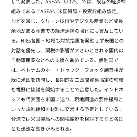
して発表した。ASEAN（2025）では、既存の経済枠
組みである「ASEAN-米国貿易・投資枠組み協定」
などを通じ、グリーン技術やデジタル産業など成長
余地がある産業での経済連携の強化にも言及してい
る。NIEs各国・地域も対抗措置を発動せず米国との
対話を優先し、関税の影響が大きいとされる国内の
自動車産業などへの支援を進めている。個別国で
は、ベトナムのホー・ドゥック・フォック副首相が
既に米国を訪問し、長期的な二国間貿易協定の締結
も視野に協議を開始することで合意した。インドネ
シアも代表団を米国に送り、現地調達の要件緩和と
いった規制緩和を材料に交渉する予定としている。
台湾では米国製品への関税撤廃を検討するなど各国
とも迅速な動きがみられる。