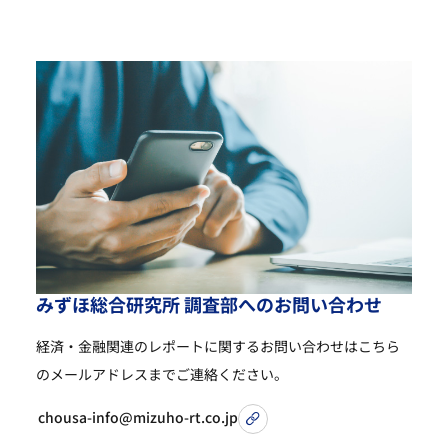
み
ず
ほ
総
合
研
究
所
調
査
部
へ
の
お
問
い
合
わ
せ
経済・金融関連のレポートに関するお問い合わせは
こちら
のメールアドレスまでご連絡ください。
chousa-info@mizuho-rt.co.jp