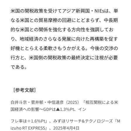
米国の関税政策を受けてアジア新興国・NIEsは、単
なる米国との貿易摩擦の回避にとどまらず、中長期
的な米国との関係を強化する方向性を強調してお
り、地域経済のさらなる発展に向けた再構築を促す
好機ととらえる柔軟さもうかがえる。今後の交渉の
行方と、米国側の関税政策の最終決定に注視が必要
である。
［参考文献］
白井斗京・菅井郁・中信達彦（2025）「相互関税による米
国経済への影響～GDPは▲1.3％Pt、イン
フレ率は＋1.6％Pt」、みずほリサーチ&テクノロジーズ『M
izuho RT EXPRESS』、2025年4月4日