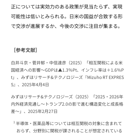
正については実効力のある政策が見当たらず、実現
可能性は低いとみられる。日米の国益が合致する形
で交渉が進展するか、今後の交渉に注目が集まる。
［参考文献］
白井斗京・菅井郁・中信達彦（2025）「相互関税による米
国経済への影響～GDPは▲1.3％Pt、インフレ率は＋1.6％P
t」、みずほリサーチ&テクノロジーズ『Mizuho RT EXPRES
S』、2025年4月4日
みずほリサーチ&テクノロジーズ（2025）「2025・2026年
内外経済見通し～トランプ2.0の影で進む構造変化と成長格
差～」、2025年2月27日
半導体・医薬品等については相互関税の対象に含まれて
おらず、分野別に関税が課されることが想定されている