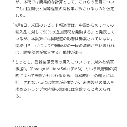
が、本稿では簡易的な計算として、これらの品目につい
ても相互関税と同等程度の関税率が課されるものと仮定
した。
4月8日、米国のレビット報道官は、中国からのすべての
輸入品に対して50%の追加関税を発動する」と発表して
いるが、本試算には同報道の影響は勘案されていない。
関税引き上げにより中国経済の一段の減速が見込まれれ
ば、間接効果が拡大する可能性がある。
もっとも、武器装備品等の購入については、対外有償軍
事援助（Foreign Military Sales(FMS)）という政府間の契
約によって売買が行われるため、貿易統計上の輸入には
計上されない点には留意が必要だが、米国製品の購入を
求めるトランプ大統領の意向には合致すると考えられ
る。