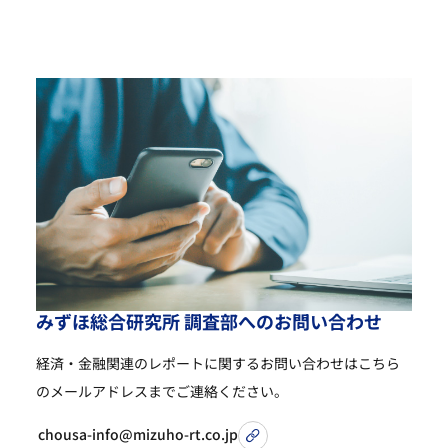
み
ず
ほ
総
合
研
究
所
調
査
部
へ
の
お
問
い
合
わ
せ
経済・金融関連のレポートに関するお問い合わせは
こちら
のメールアドレスまでご連絡ください。
chousa-info@mizuho-rt.co.jp