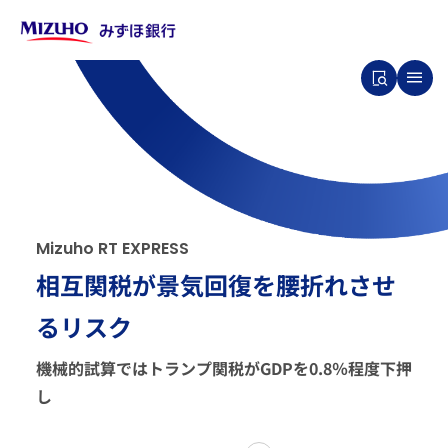
M
i
z
u
h
o
R
T
E
X
P
R
E
S
S
相互関税が景気回復を腰折れさせ
るリスク
機械的試算ではトランプ関税がGDPを0.8％程度下押
し