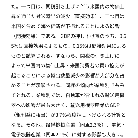
た。一つ目は、関税引き上げに伴う米国内の物価上
昇を通じた対米輸出の減少（直接効果）、二つ目は
米国を含めて海外経済が下振れることによる影響
（間接効果）である。GDPの押し下げ幅のうち、0.6
5%は直接効果によるもの、0.15%は間接効果による
ものと試算される。すなわち、関税の引き上げに
よって米国内の物価上昇・米国消費者の買い控えが
起こることによる輸出数量減少の影響が大部分を占
めることが示唆される。同様の傾向が業種別でもみ
てとれる。業種別では、自動車が含まれる輸送用機
器への影響が最も大きく、輸送用機器産業のGDP
（粗利益に相当）が3.7%程度押し下げられる計算と
なる。その他、設備機械産業（同▲2.3%）、電気・
電子機器産業（同▲2.1%）に対する影響も大きい。